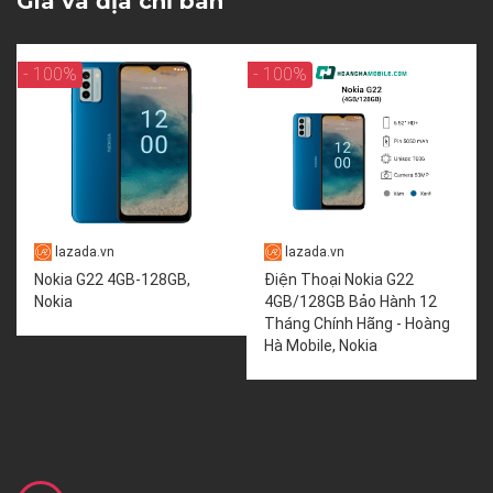
Giá và địa chỉ bán
- 100%
- 100%
lazada.vn
lazada.vn
Nokia G22 4GB-128GB,
Điện Thoại Nokia G22
Nokia
4GB/128GB Bảo Hành 12
Tháng Chính Hãng - Hoàng
Hà Mobile, Nokia