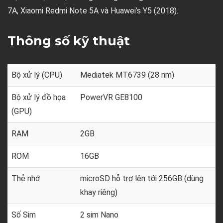
7A, Xiaomi Redmi Note 5A và Huawei’s Y5 (2018).
Thông số kỹ thuật
Bộ xử lý (CPU)
Mediatek MT6739 (28 nm)
Bộ xử lý đồ họa
PowerVR GE8100
(GPU)
RAM
2GB
ROM
16GB
Thẻ nhớ
microSD hỗ trợ lên tới 256GB (dùng
khay riêng)
Số Sim
2 sim Nano