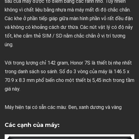
sau của máy được tô điểm bằng các rãnh nhỏ. Tuy nhiên
không vì chất liệu bằng nhựa mà máy mất đi độ chắc chắn.
Các khe ở phần tiếp giáp giữa màn hình phần vỏ rất đều đặn
và không có khoảng cách dư thừa. Các nút vật lý có độ nảy
tốt, khe cắm thẻ SIM / SD nằm chắc chắn ở vị trí tương
úng.
Với trọng lượng chỉ 142 gram, Honor 7S là thiết bị nhẹ nhất
trong danh sách so sánh. Số đo 3 vòng của máy là 146.5 x
70.9 x 8.3 mm phổ biến cho một thiết bị 5,45 inch trong tầm
giá này.
Máy hiện tại có sẵn các màu: Đen, xanh dương và vàng
Các cạnh của máy: