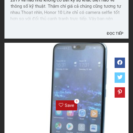
2019 và hầu như không có bất kỳ sự khác biệt nào về
thông số kỹ thuật. Thậm chí giá cả chúng cũng tương tự
nhau.Thoạt nhìn, Honor 10 Lite chỉ có camera selfie tốt
hơn so với đối thủ cạnh tranh trực tiếp. Vậy bạn nên
chọn mua chiếc điện thoại nào và liệu cải tiến ...
ĐỌC TIẾP
0
Save