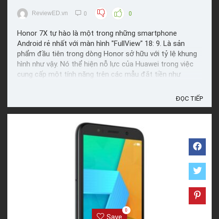
ReviewED.vn
0
0
Honor 7X tự hào là một trong những smartphone
Android rẻ nhất với màn hình "FullView" 18: 9. Là sản
phẩm đầu tiên trong dòng Honor sở hữu với tỷ lệ khung
hình như vậy. Nó thể hiện nỗ lực của Huawei trong việc
cung cấp một tính năng trên các mẫu đắt tiền như
Galaxy S8, LG G6, Google Pixel 2 XL hoặc Mate 10 Pro
của ...
ĐỌC TIẾP
0
Save