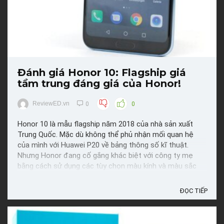
Đánh giá Honor 10: Flagship giá
tầm trung đáng giá của Honor!
ReviewED.vn
0
0
Honor 10 là mẫu flagship năm 2018 của nhà sản xuất
Trung Quốc. Mặc dù không thể phủ nhận mối quan hệ
của mình với Huawei P20 về bảng thông số kĩ thuật.
Nhưng Honor đang cố gắng khác biệt với công ty mẹ
bằng cách sử dụng các tùy chọn màu kính và màu sắc
mới lạ, khác thường.Honor 10 được trang bị Kirin 970 và
RAM 4 ...
ĐỌC TIẾP