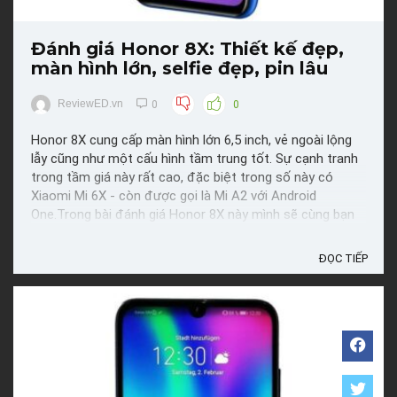
Đánh giá Honor 8X: Thiết kế đẹp,
màn hình lớn, selfie đẹp, pin lâu
ReviewED.vn
0
0
Honor 8X cung cấp màn hình lớn 6,5 inch, vẻ ngoài lộng
lẫy cũng như một cấu hình tầm trung tốt. Sự cạnh tranh
trong tầm giá này rất cao, đặc biệt trong số này có
Xiaomi Mi 6X - còn được gọi là Mi A2 với Android
One.Trong bài đánh giá Honor 8X này mình sẽ cùng bạn
tìm hiểu xem liệu chiếc smartphone tầm trung đến từ ...
ĐỌC TIẾP