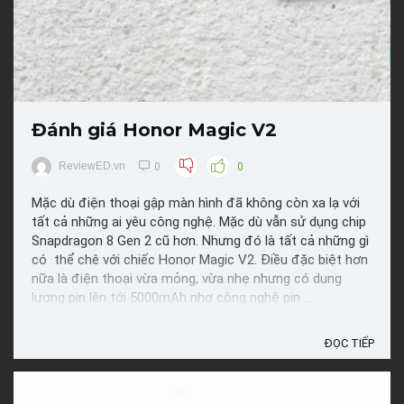
Đánh giá Honor Magic V2
ReviewED.vn
0
0
Mặc dù điện thoại gập màn hình đã không còn xa lạ với
tất cả những ai yêu công nghệ. Mặc dù vẫn sử dụng chip
Snapdragon 8 Gen 2 cũ hơn. Nhưng đó là tất cả những gì
có thể chê với chiếc Honor Magic V2. Điều đặc biệt hơn
nữa là điện thoại vừa mỏng, vừa nhẹ nhưng có dung
lượng pin lên tới 5000mAh nhơ công nghệ pin ...
ĐỌC TIẾP