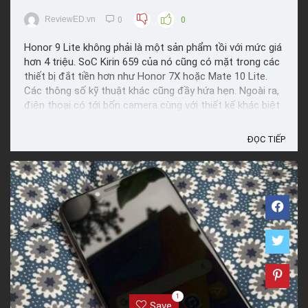
ReviewED.vn
0
0
Honor 9 Lite không phải là một sản phẩm tồi với mức giá
hơn 4 triệu. SoC Kirin 659 của nó cũng có mặt trong các
thiết bị đắt tiền hơn như Honor 7X hoặc Mate 10 Lite.
Các thông số kỹ thuật khác cũng đầy hứa hẹn. Ngoài ra,
điện thoại có tới bốn camera cùng với thiết kế khác biệt
và hấp dẫn.Sự cạnh tranh rất cao ...
ĐỌC TIẾP
1
Save