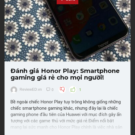
Đánh giá Honor Play: Smartphone
gaming giá rẻ cho mọi người!
ReviewED.vn
0
1
Bề ngoài chiếc Honor Play tuy trông không giống những
chiếc smartphone gaming khác, nhưng đây lại là chiếc
gaming phone đầu tiên của Huawei với mục đích gây ấn
tượng với các game thủ với mức giá rẻ.Điểm nổi bật
mang lại sức mạnh cho Honor Play chính là việc nhà sản
xuất đã bỏ đi các giới hạn về nhiệt độ và hiệu ...