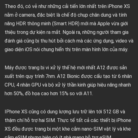
Theo đó, có vẻ như những cải tiến lớn nhất trên iPhone XS
nằm ở camera, đặc biệt là chế độ chụp chân dung và tính
năng HDR thông minh (Smart HDR) mới mà Apple vừa giới
thiệu trong dự kiện ra mắt. Ngoài ra, những người tham gia
đánh giá cũng bị thu hút bởi cách mà các ứng dụng, video và
giao diện iOS nói chung hiển thị trên màn hình lớn của máy.
Máy được trang bị vi xử lý thế hệ mới nhất A12 được sản
xuất trên quy trình 7nm. A12 Bionic được cấu tạo từ 6 nhân
CPU, 4 nhân GPU và bộ xử lý thần kinh giúp hiệu năng nhanh
hơn 50%, đồ họa cao hơn 15% so với A11.
IPhone XS cũng có dung lượng lưu trữ lên tới 512 GB và
thậm chí hỗ trợ hai SIM. Thực tế tất cả các thiết bị iPhone
XS đều được trang bị một khe cắm nano-SIM vật lý và khe
cắm eSIM nhưng hiện có ít nhà mạng hỗ trợ eSIM.