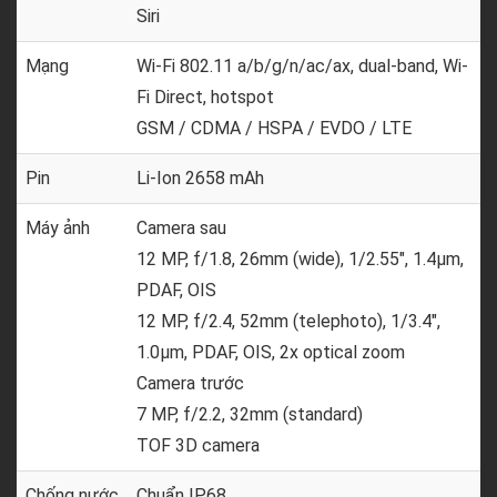
Siri
Mạng
Wi-Fi 802.11 a/b/g/n/ac/ax, dual-band, Wi-
Fi Direct, hotspot
GSM / CDMA / HSPA / EVDO / LTE
Pin
Li-Ion 2658 mAh
Máy ảnh
Camera sau
12 MP, f/1.8, 26mm (wide), 1/2.55", 1.4µm,
PDAF, OIS
12 MP, f/2.4, 52mm (telephoto), 1/3.4",
1.0µm, PDAF, OIS, 2x optical zoom
Camera trước
7 MP, f/2.2, 32mm (standard)
TOF 3D camera
Chống nước
Chuẩn IP68