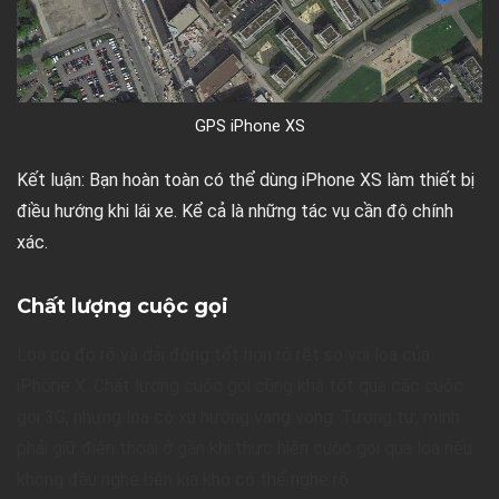
GPS iPhone XS
Kết luận: Bạn hoàn toàn có thể dùng iPhone XS làm thiết bị
điều hướng khi lái xe. Kể cả là những tác vụ cần độ chính
xác.
Chất lượng cuộc gọi
Loa có độ rõ và dải động tốt hơn rõ rệt so với loa của
iPhone X. Chất lượng cuộc gọi cũng khá tốt qua các cuộc
gọi 3G, nhưng loa có xu hướng vang vọng. Tương tự, mình
phải giữ điện thoại ở gần khi thực hiện cuộc gọi qua loa nếu
không đầu nghe bên kia khó có thể nghe rõ.