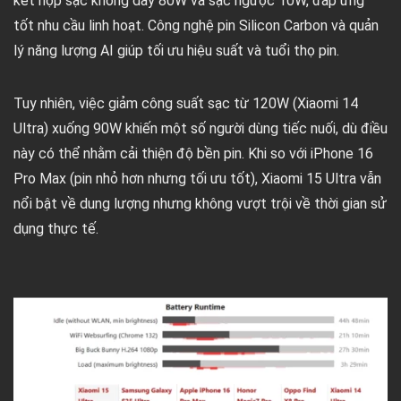
kết hợp sạc không dây 80W và sạc ngược 10W, đáp ứng
tốt nhu cầu linh hoạt. Công nghệ pin Silicon Carbon và quản
lý năng lượng AI giúp tối ưu hiệu suất và tuổi thọ pin.
Tuy nhiên, việc giảm công suất sạc từ 120W (Xiaomi 14
Ultra) xuống 90W khiến một số người dùng tiếc nuối, dù điều
này có thể nhằm cải thiện độ bền pin. Khi so với iPhone 16
Pro Max (pin nhỏ hơn nhưng tối ưu tốt), Xiaomi 15 Ultra vẫn
nổi bật về dung lượng nhưng không vượt trội về thời gian sử
dụng thực tế.