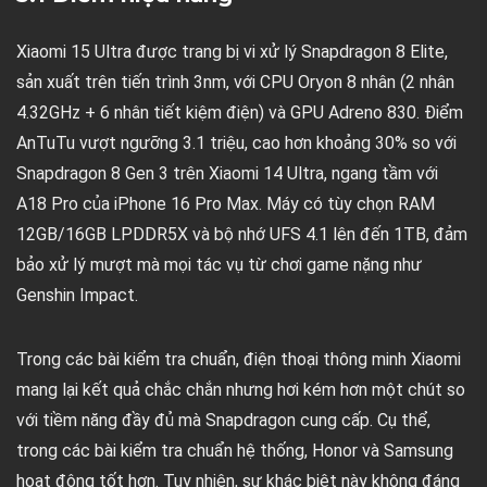
Xiaomi 15 Ultra được trang bị vi xử lý Snapdragon 8 Elite,
sản xuất trên tiến trình 3nm, với CPU Oryon 8 nhân (2 nhân
4.32GHz + 6 nhân tiết kiệm điện) và GPU Adreno 830. Điểm
AnTuTu vượt ngưỡng 3.1 triệu, cao hơn khoảng 30% so với
Snapdragon 8 Gen 3 trên Xiaomi 14 Ultra, ngang tầm với
A18 Pro của iPhone 16 Pro Max. Máy có tùy chọn RAM
12GB/16GB LPDDR5X và bộ nhớ UFS 4.1 lên đến 1TB, đảm
bảo xử lý mượt mà mọi tác vụ từ chơi game nặng như
Genshin Impact.
Trong các bài kiểm tra chuẩn, điện thoại thông minh Xiaomi
mang lại kết quả chắc chắn nhưng hơi kém hơn một chút so
với tiềm năng đầy đủ mà Snapdragon cung cấp. Cụ thể,
trong các bài kiểm tra chuẩn hệ thống, Honor và Samsung
hoạt động tốt hơn. Tuy nhiên, sự khác biệt này không đáng