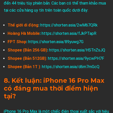
đến 44 triệu tùy phiên bản. Các bạn có thể tham khảo mua
tại các cửa hàng uy tín trên toàn quốc dưới đây:
Thế giới di động
:
https://shorten.asia/2wM67QRk
Hoàng Hà Mobile
:
https://shorten.asia/fJkPTapR
FPT Shop
:
https://shorten.asia/89yuwg7G
Shopee (Bản 256 GB)
:
https://shorten.asia/HSTnZsJQ
Shopee (Bản 512GB)
:
https://shorten.asia/9ycwPH7F
Shopee (Bản 1T )
:
https://shorten.asia/d6m7mGcQ
8. Kết luận: iPhone 16 Pro Max
có đáng mua thời điểm hiện
tại?
iPhone 16 Pro Max là một chiếc điện thoại xuất sắc với hiệu