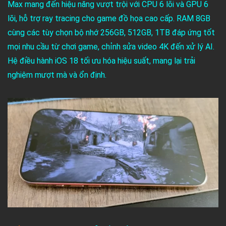
Max mang đến hiệu năng vượt trội với CPU 6 lõi và GPU 6
lõi, hỗ trợ ray tracing cho game đồ họa cao cấp. RAM 8GB
cùng các tùy chọn bộ nhớ 256GB, 512GB, 1TB đáp ứng tốt
mọi nhu cầu từ chơi game, chỉnh sửa video 4K đến xử lý AI.
Hệ điều hành iOS 18 tối ưu hóa hiệu suất, mang lại trải
nghiệm mượt mà và ổn định.