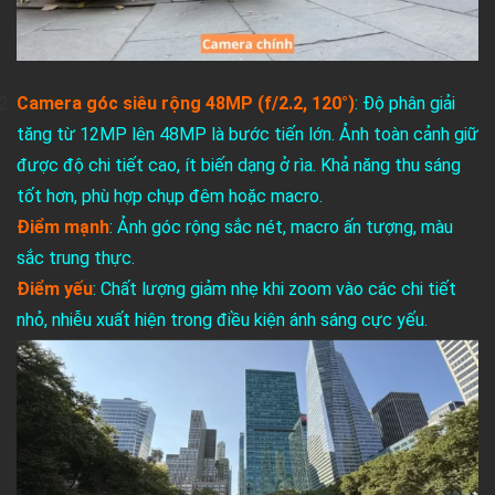
Camera góc siêu rộng 48MP (f/2.2, 120°)
: Độ phân giải
tăng từ 12MP lên 48MP là bước tiến lớn. Ảnh toàn cảnh giữ
được độ chi tiết cao, ít biến dạng ở rìa. Khả năng thu sáng
tốt hơn, phù hợp chụp đêm hoặc macro.
Điểm mạnh
: Ảnh góc rộng sắc nét, macro ấn tượng, màu
sắc trung thực.
Điểm yếu
: Chất lượng giảm nhẹ khi zoom vào các chi tiết
nhỏ, nhiễu xuất hiện trong điều kiện ánh sáng cực yếu.