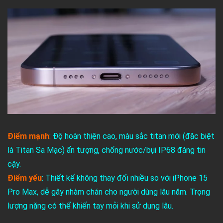
Điểm mạnh
: Độ hoàn thiện cao, màu sắc titan mới (đặc biệt
là Titan Sa Mạc) ấn tượng, chống nước/bụi IP68 đáng tin
cậy.
Điểm yếu
: Thiết kế không thay đổi nhiều so với iPhone 15
Pro Max, dễ gây nhàm chán cho người dùng lâu năm. Trọng
lượng nặng có thể khiến tay mỏi khi sử dụng lâu.