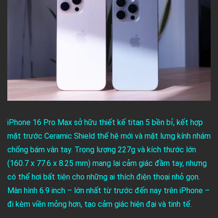
iPhone 16 Pro Max sở hữu thiết kế titan 5 bền bỉ, kết hợp
mặt trước Ceramic Shield thế hệ mới và mặt lưng kính nhám
chống bám vân tay. Trọng lượng 227g và kích thước lớn
(160.7 x 77.6 x 8.25 mm) mang lại cảm giác đầm tay, nhưng
có thể hơi bất tiện cho những ai thích điện thoại nhỏ gọn.
Màn hình 6.9 inch – lớn nhất từ trước đến nay trên iPhone –
đi kèm viền mỏng hơn, tạo cảm giác hiện đại và tinh tế.