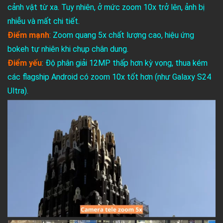
cảnh vật từ xa. Tuy nhiên, ở mức zoom 10x trở lên, ảnh bị
nhiễu và mất chi tiết.
Điểm mạnh
: Zoom quang 5x chất lượng cao, hiệu ứng
bokeh tự nhiên khi chụp chân dung.
Điểm yếu
: Độ phân giải 12MP thấp hơn kỳ vọng, thua kém
các flagship Android có zoom 10x tốt hơn (như Galaxy S24
Ultra).