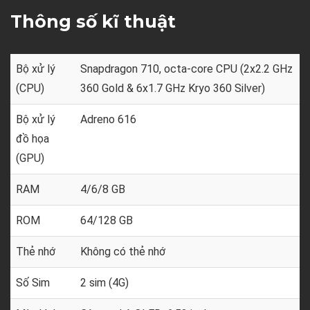
Thông số kĩ thuật
Bộ xử lý
Snapdragon 710, octa-core CPU (2x2.2 GHz
(CPU)
360 Gold & 6x1.7 GHz Kryo 360 Silver)
Bộ xử lý
Adreno 616
đồ họa
(GPU)
RAM
4/6/8 GB
ROM
64/128 GB
Thẻ nhớ
Không có thẻ nhớ
Số Sim
2 sim (4G)