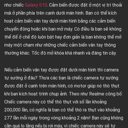
như chiếc
Galaxy S10
. Cảm biến được đặt ở một vị trí thoải
mái ở phần phía trên cạnh dưới màn hình. Bạn có thể kích
hoạt cảm biến vân tay dưới màn hình bằng các cảm biến
chuyển động hoặc khi bạn mở máy. Có điều là bạn sẽ không
thể để ở chế độ luôn bật hay đơn giản là bạn không thể mở
máy một chạm như những chiếc cảm biến vân tay thông
thường khác. Tốc độ mở khóa khá nhanh và đáng tin cậy.
Nếu cảm biến vân tay được đặt dưới màn hình thì camera
tự sướng ở đâu? Thưa các bạn là chiếc camera tự sướng
được đặt ở cạnh trên màn hình, có motor giúp nó thò thụt
khi bạn kích hoạt trình chụp ảnh. Theo như Realme công bố:
Chiếc camera này có thể thò thụt với số lần khoảng
200,000 lần, có nghĩa là bạn có thể thò ra thụt vào khoảng
277 lần mỗi ngày trong vòng khoảng 2 năm! Bạn cũng không
cần quá lo lắng nếu bị rơi máy, vì chiếc camera này sẽ tự