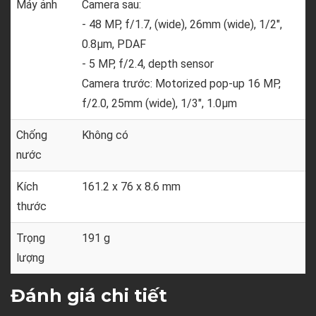
Máy ảnh
Camera sau:
- 48 MP, f/1.7, (wide), 26mm (wide), 1/2",
0.8µm, PDAF
- 5 MP, f/2.4, depth sensor
Camera trước: Motorized pop-up 16 MP,
f/2.0, 25mm (wide), 1/3", 1.0µm
Chống
Không có
nước
Kích
161.2 x 76 x 8.6 mm
thước
Trọng
191 g
lượng
Đánh giá chi tiết