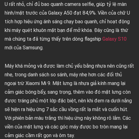
U rất nhỏ, chỉ đủ bao quanh camera selfie, giúp tỷ lệ màn
hình/mặt trước của Galaxy A50 đạt 84,9%. Viền của chữ U
tích hợp hiệu ứng ánh sáng chạy bao quanh, chỉ hoạt động
khi máy quét khuôn mặt bạn để mở khóa. Đây cũng là thứ
mà chúng ta đã từng thấy trên dòng flagship
Galaxy S10
mới của Samsung.
Máy khá mỏng và được làm chủ yếu bằng nhựa nên cũng rất
nhẹ, trong danh sách so sánh, máy nhẹ hơn các đối thủ
ngoại trừ Xiaomi Mi 9. Mặt lưng là nhựa giả kính mang lại
cảm giác bóng bẩy, sang trọng, thêm vào đó mặt lưng còn
được tráng phủ một lớp đặc biệt, nên khi đem ra dưới nắng
sẽ hiện ra hiệu ứng 7 sắc cầu vồng rất lạ mắt và cuốn hút.
Với phiên bản màu trắng thì hiệu ứng này không rõ lắm. Các
viền của mặt lưng và các góc máy được bo tròn mang lại
cảm giác cầm rất gọn và ôm tay.