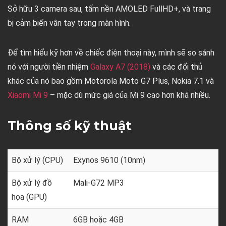
Sở hữu 3 camera sau, tấm nền AMOLED FullHD+, và trang
bị cảm biến vân tay trong màn hình.
Để tìm hiểu kỹ hơn về chiếc điện thoại này, mình sẽ so sánh
nó với người tiền nhiệm
Galaxy A7 (2018)
và các đối thủ
khác của nó bao gồm Motorola Moto G7 Plus, Nokia 7.1 và
Xiaomi Mi 9
– mặc dù mức giá của Mi 9 cao hơn khá nhiều.
Thông số kỹ thuật
Bộ xử lý (CPU)
Exynos 9610 (10nm)
Bộ xử lý đồ
Mali-G72 MP3
họa (GPU)
RAM
6GB hoặc 4GB