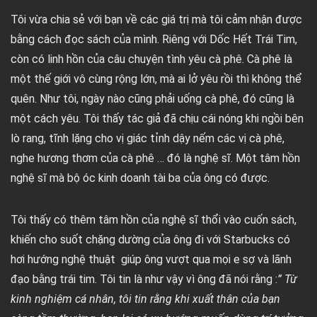
Tôi vừa chia sẻ với bạn về các giá trị mà tôi cảm nhận được
bằng cách đọc sách của mình. Riêng với Dốc Hết Trái Tim,
còn có linh hồn của câu chuyện tình yêu cà phê. Cà phê là
một thế giới vô cùng rộng lớn, mà ai lở yêu rồi thì không thể
quên. Như tôi, ngày nào cũng phải uống cà phê, đó cũng là
một cách yêu. Tôi thấy tác giả đã chịu cái nóng khi ngồi bên
lò rang, tĩnh lặng cho vị giác tỉnh dậy nếm các vị cà phê,
nghe hương thơm của cà phê … đó là nghệ sĩ. Một tâm hồn
nghệ sĩ mà bộ óc kinh doanh tài ba của ông có được.
Tôi thấy có thêm tâm hồn của nghệ sĩ thổi vào cuốn sách,
khiến cho suốt chặng dường của ông đi với Starbucks có
hơi hướng nghệ thuật giúp ông vượt qua mọi e sợ và lãnh
đạo bằng trái tim. Tôi tin là như vậy vì ông đã nói rằng :
” Từ
kinh nghiệm cá nhân, tôi tin rằng khi xuất thân của bạn