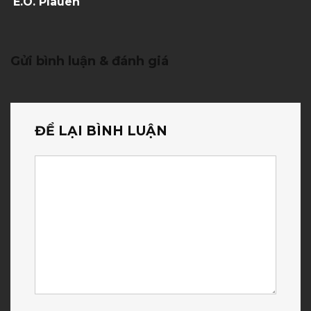
E.O. Plauen
Gửi bình luận & đánh giá
ĐỂ LẠI BÌNH LUẬN