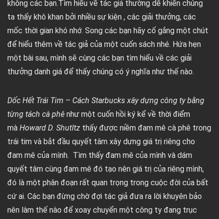
không các bạn.Tìm hiểu về tác giả thường dễ khiến chúng
ta thấy khô khan bởi nhiều sự kiện , các giải thưởng, các
mốc thời gian khó nhớ. Song các bạn hãy cố gắng một chút
để hiểu thêm về tác giả của một cuốn sách nhé. Hứa hẹn
một bài sau, mình sẽ cùng các bạn tìm hiểu về các giải
thưởng danh giá để thấy chúng có ý nghĩa như thế nào.
Dốc Hết Trái Tim – Cách Starbucks xây dựng công ty bằng
từng tách cà phê
như một cuốn hồi ký kể về thời điểm
mà
Howard D. Shutltz
thấy được niềm đam mê cà phê trong
trái tim và bắt đầu quyết tâm xây dựng giá trị riêng cho
đam mê của mình. Tìm thấy đam mê của mình và dám
quyết tâm cùng đam mê đó tạo nên giá trị của riêng mình,
đó là một phân đoạn rất quan trọng trong cuộc đời của bất
cứ ai. Các bạn đừng chờ đợi tác giả đưa ra lời khuyên bảo
nên làm thế nào để xoay chuyển một công ty đang trục