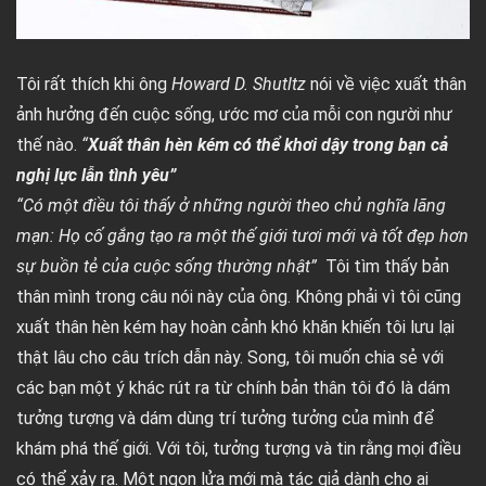
Tôi rất thích khi ông
Howard D. Shutltz
nói về việc xuất thân
ảnh hưởng đến cuộc sống, ước mơ của mỗi con người như
thế nào.
“
Xuất thân hèn kém có thể khơi dậy trong bạn cả
nghị lực lẫn tình yêu”
“Có một điều tôi thấy ở những người theo chủ nghĩa lãng
mạn: Họ cố gắng tạo ra một thế giới tươi mới và tốt đẹp hơn
sự buồn tẻ của cuộc sống thường nhật”
Tôi tìm thấy bản
thân mình trong câu nói này của ông. Không phải vì tôi cũng
xuất thân hèn kém hay hoàn cảnh khó khăn khiến tôi lưu lại
thật lâu cho câu trích dẫn này. Song, tôi muốn chia sẻ với
các bạn một ý khác rút ra từ chính bản thân tôi đó là dám
tưởng tượng và dám dùng trí tưởng tưởng của mình để
khám phá thế giới. Với tôi, tưởng tượng và tin rằng mọi điều
có thể xảy ra. Một ngọn lửa mới mà tác giả dành cho ai