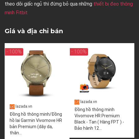
theo dõi giấc ngủ thì đừng bỏ qua những
thiết bị đeo thông
minh Fitbit
Giá và địa chỉ bán
- 100%
- 100%
lazada.vn
lazada.vn
Đồng hồ thông minh
Đồng hồ thông minh/Đồng
Vivomove HR Premium
hồ lai Garmin Vivomove HR
Black - Tan ( Hàng FPT ) -
bản Premium (dây da,
Bảo hành 12...
thân...