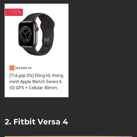
- 100%
lazada.vn
[Trả góp 0%] Đồng hồ thông
minh Apple Watch Series 6
SS GPS + Cellular 40mm-...
2. Fitbit Versa 4