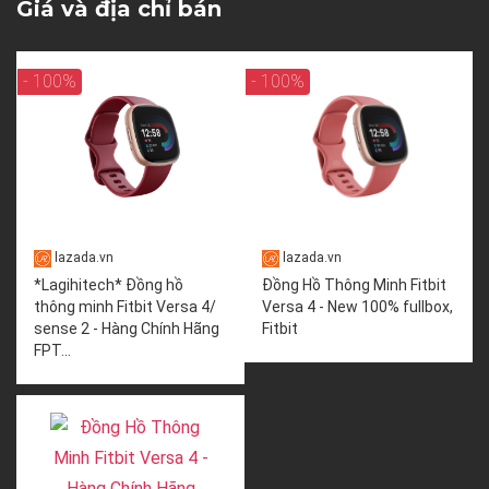
Giá và địa chỉ bán
- 100%
- 100%
lazada.vn
lazada.vn
*Lagihitech* Đồng hồ
Đồng Hồ Thông Minh Fitbit
thông minh Fitbit Versa 4/
Versa 4 - New 100% fullbox,
sense 2 - Hàng Chính Hãng
Fitbit
FPT...