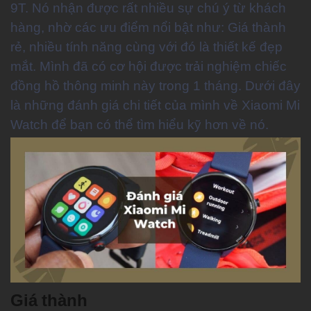
9T. Nó nhận được rất nhiều sự chú ý từ khách
hàng, nhờ các ưu điểm nổi bật như: Giá thành
rẻ, nhiều tính năng cùng với đó là thiết kế đẹp
mắt. Mình đã có cơ hội được trải nghiệm chiếc
đồng hồ thông minh này trong 1 tháng. Dưới đây
là những đánh giá chi tiết của mình về Xiaomi Mi
Watch để bạn có thể tìm hiểu kỹ hơn về nó.
Giá thành