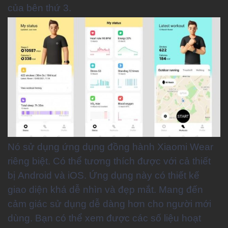
của bên thứ 3.
Nó sử dụng ứng dụng đồng hành Xiaomi Wear
riêng biệt. Có thể tương thích được với cả thiết
bị Android và iOS. Ứng dụng này có thiết kế
giao diện khá dễ nhìn và đẹp mắt. Mang đến
cảm giác sử dụng dễ dàng hơn cho người mới
dùng. Bạn có thể xem được các số liệu hoạt