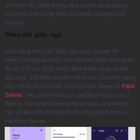
dõi mức độ căng thẳng của người dùng giống
như trên tính năng theo dõi Body Battery của
Garmin.
Theo dõi giấc ngủ
Khả năng theo dõi giấc ngủ của Xiaomi Mi
Watch không quá tốt. Nó mất hơi nhiều thời gian
để có thể xác định được thời điểm cúng ta bắt
đầu ngủ. Để kiểm tra độ chính xác của tính năng
này, mình đã so sánh nó với chiếc đồng hồ
Fitbit
Sense
. Việc phân tích các giai đoạn ngủ của 2
thiết bị này là khá tương đồng nhau, tuy nhiên
các số liệu trên Mi Watch thường chậm hơn so
với Fitbit Sense.