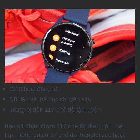
GPS hoạt động tốt
Dữ liệu về thể dục chuyên sâu
Trang bị đến 117 chế độ tập luyện
Bạn sẽ nhận được 117 chế độ theo dõi luyện
tập. Trong đó có 17 chế độ theo dõi các hoạt