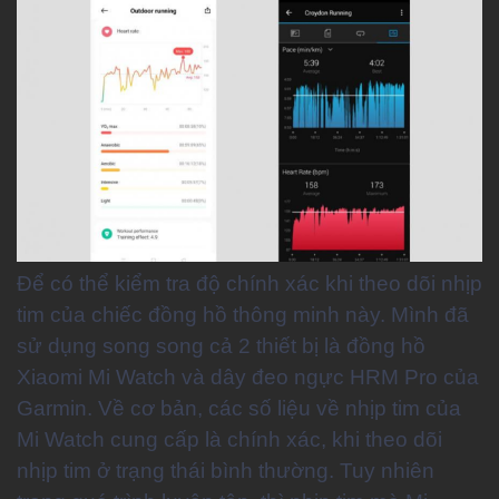
Để có thể kiểm tra độ chính xác khi theo dõi nhịp
tim của chiếc đồng hồ thông minh này. Mình đã
sử dụng song song cả 2 thiết bị là đồng hồ
Xiaomi Mi Watch và dây đeo ngực HRM Pro của
Garmin. Về cơ bản, các số liệu về nhịp tim của
Mi Watch cung cấp là chính xác, khi theo dõi
nhịp tim ở trạng thái bình thường. Tuy nhiên