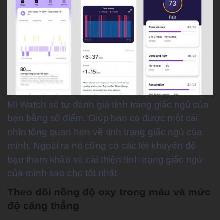
Mi Watch sẽ tự đánh giá tính trạng giấc ngủ của
bạn bằng số điểm. Giúp bạn có được một cái
nhìn tổng quan hơn về tính trạng giấc ngủ của
mình. Ngoài ra nó cũng có các lời khuyên để
bạn tham khảo và cải thiện tình trạng giấc ngủ
của mình sao cho tốt nhất.
Theo dõi nồng độ oxy trong máu và mức
độ căng thẳng