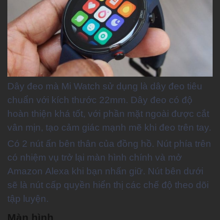
Dây đeo mà Mi Watch sử dụng là dây đeo tiêu
chuẩn với kích thước 22mm. Dây đeo có độ
hoàn thiện khá tốt, với phần mặt ngoài được cắt
vân mịn, tạo cảm giác mạnh mẽ khi đeo trên tay.
Có 2 nút ấn bên thân của đồng hồ. Nút phía trên
có nhiệm vụ trở lại màn hình chính và mở
Amazon Alexa khi bạn nhấn giữ. Nút bên dưới
sẽ là nút cấp quyền hiển thị các chế độ theo dõi
tập luyện.
Màn hình