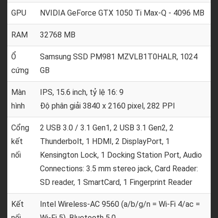
GPU
NVIDIA GeForce GTX 1050 Ti Max-Q - 4096 MB
RAM
32768 MB
Ổ
Samsung SSD PM981 MZVLB1T0HALR, 1024
cứng
GB
Màn
IPS, 15.6 inch, tỷ lệ 16: 9
hình
Độ phân giải 3840 x 2160 pixel, 282 PPI
Cổng
2 USB 3.0 / 3.1 Gen1, 2 USB 3.1 Gen2, 2
kết
Thunderbolt, 1 HDMI, 2 DisplayPort, 1
nối
Kensington Lock, 1 Docking Station Port, Audio
Connections: 3.5 mm stereo jack, Card Reader:
SD reader, 1 SmartCard, 1 Fingerprint Reader
Kết
Intel Wireless-AC 9560 (a/b/g/n = Wi-Fi 4/ac =
nối
Wi-Fi 5), Bluetooth 5.0