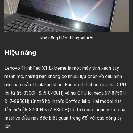
Khả năng hiển thị ngoài trời
Hiệu năng
Lenovo ThinkPad X1 Extreme là một máy tính xách tay
manh mẽ, nhưng bạn không có nhiều lựa chọn về cấu hình
như các mẫu ThinkPad khác. Bạn có thể chọn giữa hai CPU
lõi tứ (i5-8300H & i5-8400H) và hai CPU lõi hexa (i7-8750H
& i7-8850H) từ thế hệ Intel’s Coffee lake. Hai model đắt
tiền hơn (i5-8400H & i7-8850H) hỗ trợ công nghệ vPro của
Intel và điều này đặc biệt quan trọng đối với các công ty
lớn.