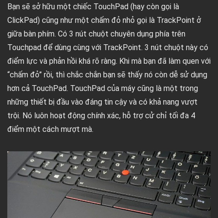
Bạn sẽ sở hữu một chiếc TouchPad (hay còn gọi là
ClickPad) cũng như một chấm đỏ nhỏ gọi là TrackPoint ở
giữa bàn phím. Có 3 nút chuột chuyên dụng phía trên
Touchpad để dùng cùng với TrackPoint. 3 nút chuột này có
điểm lực và phản hồi khá rõ ràng. Khi mà bạn đã làm quen với
“chấm đỏ” rồi, thì chắc chắn bạn sẽ thấy nó còn dễ sử dụng
hơn cả TouchPad. TouchPad của máy cũng là một trong
những thiết bị đầu vào đáng tin cậy và có khả nang vượt
trội. Nó luôn hoạt động chính xác, hỗ trợ cử chỉ tối đa 4
điểm một cách mượt mà.