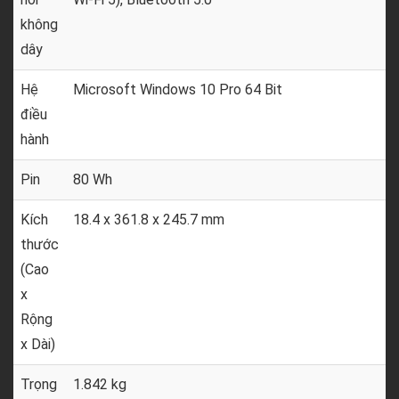
không
dây
Hệ
Microsoft Windows 10 Pro 64 Bit
điều
hành
Pin
80 Wh
Kích
18.4 x 361.8 x 245.7 mm
thước
(Cao
x
Rộng
x Dài)
Trọng
1.842 kg