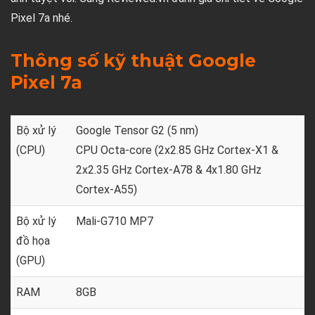
Pixel 7a nhé.
Thông số kỹ thuật Google
Pixel 7a
Bộ xử lý
Google Tensor G2 (5 nm)
(CPU)
CPU Octa-core (2x2.85 GHz Cortex-X1 &
2x2.35 GHz Cortex-A78 & 4x1.80 GHz
Cortex-A55)
Bộ xử lý
Mali-G710 MP7
đồ họa
(GPU)
RAM
8GB