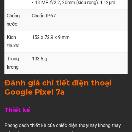
- 13 MP, f/2.2, 20mm (siêu rộng), 1.12µm
Chống
Chuẩn IP67
nước
Kích
152 x 72,9 x 9 mm
thước
Trọng
193.5 g
lượng
Đánh giá chi tiết điện thoại
Google Pixel 7a
Thiết kế
Phong cách thiết kế của chiếc điện thoại này không thay