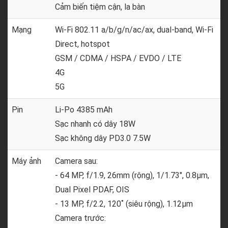
Cảm biến tiệm cận, la bàn
Mạng
Wi-Fi 802.11 a/b/g/n/ac/ax, dual-band, Wi-Fi
Direct, hotspot
GSM / CDMA / HSPA / EVDO / LTE
4G
5G
Pin
Li-Po 4385 mAh
Sạc nhanh có dây 18W
Sạc không dây PD3.0 7.5W
Máy ảnh
Camera sau:
- 64 MP, f/1.9, 26mm (rộng), 1/1.73", 0.8µm,
Dual Pixel PDAF, OIS
- 13 MP, f/2.2, 120˚ (siêu rộng), 1.12µm
Camera trước: