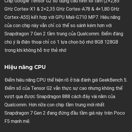
Chip Google Tensor G2 sử dụng cấu hình lõi tám (2×2,85
GHz Cortex-X1 & 2×2,35 GHz Cortex-A78 & 4×1,80 GHz
Cortex-A55) kết hợp với GPU Mali-G710 MP7. Hiệu năng
của con chip này vẫn chỉ có thể so sánh kém hơn với
Snapdragon 7 Gen 2 tầm trung của Qualcomm. Điểm đáng
chú ý là điện thoại chỉ có 1 lựa chọn bộ nhớ 8GB 128GB
trong khi không hỗ trợ thẻ nhớ
Hiệu năng CPU
Điểm hiệu năng CPU thể hiện rõ ở bài đánh giá GeekBench 5.
Điểm số của Tensor G2 vẫn thực sự cao nhưng không thể
vượt qua được Snapdragon 888 cách đây vài năm của
Qualcomm. Hơn nữa con chip tầm trung mới nhất
Snapdragon 7 Gen 2 đang đứng đầu tầm giá này trên Poco
F5 mạnh mẽ.