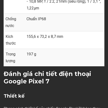
- 10,8 MP, f / 2.2, 21mm (siêu rộng), 1 / 3,1 ",
1,22µm
Chống
Chuẩn IP68
nước
Kích
155,6 x 73,2 x 8,7 mm
thước
Trọng
197 g
lượng
Đánh giá chi tiết điện thoại
Google Pixel 7
Thiết kế