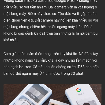
Phong cách thiết kế của chiếc Google Pixel 7 không thay
đổi nhiều so với tiền nhiệm. Dải camera vẫn là vắt ngang ở
mặt lưng máy. Điểm này thực sự độc đáo và ít gặp ở các
điện thoại hiện đại. Dải camera này nổi lên khá nhiều so với
mặt lưng nhưng chiếm hết chiều ngang máy luôn. Dù là
không bị gập gềnh khi đặt trên bàn nhưng lại là nơi bám bụi
khá nhiều.
Cảm giác cầm nắm điện thoại trên tay khá ổn. Nó đầm tay
nhưng không nặng tay lắm, khá là dày nhưng liền mạch với
các cạnh bo tròn. Có tiêu chuẩn chống nước IP68 cao cấp,
bạn có thể ngâm máy ở 1.5m nước trong 30 phút.