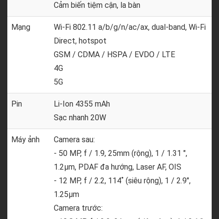
Cảm biến tiệm cận, la bàn
Mạng
Wi-Fi 802.11 a/b/g/n/ac/ax, dual-band, Wi-Fi
Direct, hotspot
GSM / CDMA / HSPA / EVDO / LTE
4G
5G
Pin
Li-Ion 4355 mAh
Sạc nhanh 20W
Máy ảnh
Camera sau:
- 50 MP, f / 1.9, 25mm (rộng), 1 / 1.31 ",
1.2µm, PDAF đa hướng, Laser AF, OIS
- 12 MP, f / 2.2, 114˚ (siêu rộng), 1 / 2.9",
1.25µm
Camera trước: