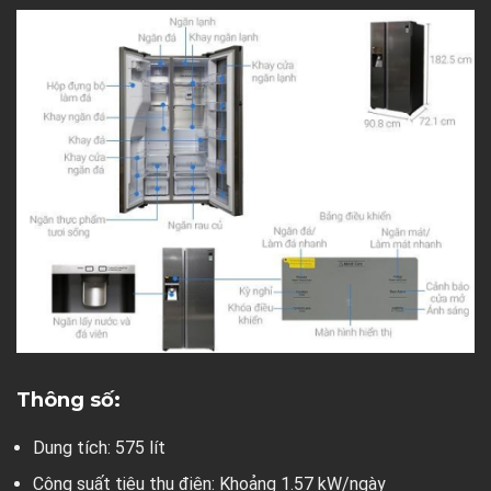
Thông số:
Dung tích: 575 lít
Công suất tiêu thụ điện: Khoảng 1.57 kW/ngày