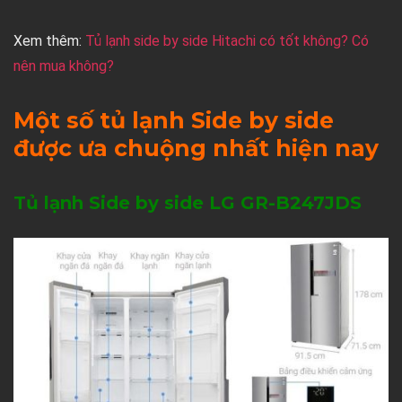
Xem thêm:
Tủ lạnh side by side Hitachi có tốt không? Có
nên mua không?
Một số tủ lạnh Side by side
được ưa chuộng nhất hiện nay
Tủ lạnh Side by side LG GR-B247JDS