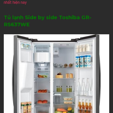
nhất hiện nay
Tủ lạnh Side by side Toshiba GR-
RS637WE