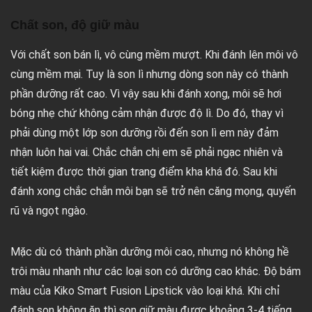
Chất son, độ giữ màu
Với chất son bán lì, vô cùng mềm mượt. Khi đánh lên môi vô
cùng mềm mại. Tuy là son lì nhưng dòng son này có thành
phần dưỡng rất cao. Vì vậy sau khi đánh xong, môi sẽ hơi
bóng nhẹ chứ không cảm nhận được độ lì. Do đó, thay vì
phải dùng một lớp son dưỡng rồi đến son lì em này đảm
nhận luôn hai vai. Chắc chắn chị em sẽ phải ngạc nhiên và
tiết kiệm được thời gian trang điểm kha khá đó. Sau khi
đánh xong chắc chắn môi bạn sẽ trở nên căng mọng, quyến
rũ và ngọt ngào.
Mặc dù có thành phần dưỡng môi cao, nhưng nó không hề
trôi màu nhanh như các loại son có dưỡng cao khác. Độ bám
màu của Kiko Smart Fusion Lipstick vào loại khá. Khi chỉ
đánh son không ăn thì son giữ màu được khoảng 3-4 tiếng.