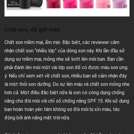
Chất son, độ giữ màu
Chất son mềm mại, ẩm mịn. Đặc biệt, các reviewer cảm
nhận chất son “nhiều lớp” của dòng son này. Khi lần đầu sử
dụng sự mềm mại, mỏng nhẹ sẽ lướt lên môi bạn. Bạn cần
phải đánh lên môi một vài lớp son để có được màu son ưng
ý. Nếu chỉ xem xét về chất son, nhiều bạn sẽ cảm nhận đây
là một thỏi son dưỡng. Do sự lên màu và chất son mỏng nhẹ
hơn cả. Một điều đặc biệt nữa là son có công dụng chống
nắng cho đôi môi với chỉ số chống nắng SPF 15. Khi sử dụng
bạn hoàn toàn yên tâm không sợ đôi môi bị xỉn màu, tác
động bởi ánh nắng mặt trời nữa.