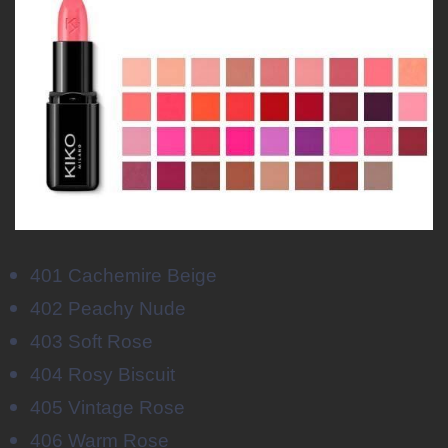
401 Cachemire Beige
402 Peachy Nude
403 Soft Rose
404 Rosy Biscuit
405 Vintage Rose
406 Warm Rose