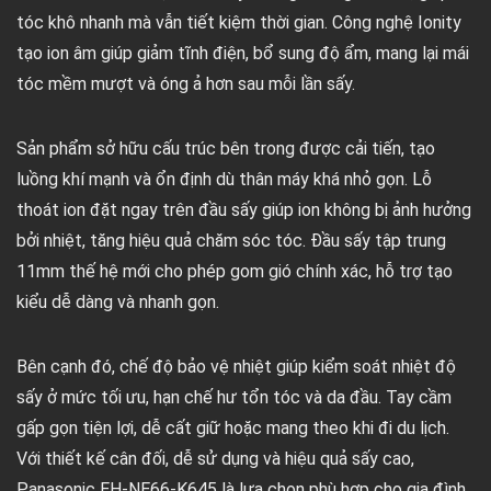
tóc khô nhanh mà vẫn tiết kiệm thời gian. Công nghệ Ionity
tạo ion âm giúp giảm tĩnh điện, bổ sung độ ẩm, mang lại mái
tóc mềm mượt và óng ả hơn sau mỗi lần sấy.
Sản phẩm sở hữu cấu trúc bên trong được cải tiến, tạo
luồng khí mạnh và ổn định dù thân máy khá nhỏ gọn. Lỗ
thoát ion đặt ngay trên đầu sấy giúp ion không bị ảnh hưởng
bởi nhiệt, tăng hiệu quả chăm sóc tóc. Đầu sấy tập trung
11mm thế hệ mới cho phép gom gió chính xác, hỗ trợ tạo
kiểu dễ dàng và nhanh gọn.
Bên cạnh đó, chế độ bảo vệ nhiệt giúp kiểm soát nhiệt độ
sấy ở mức tối ưu, hạn chế hư tổn tóc và da đầu. Tay cầm
gấp gọn tiện lợi, dễ cất giữ hoặc mang theo khi đi du lịch.
Với thiết kế cân đối, dễ sử dụng và hiệu quả sấy cao,
Panasonic EH-NE66-K645 là lựa chọn phù hợp cho gia đình