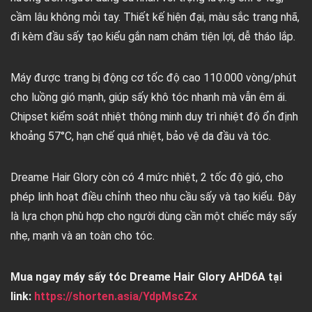
cầm lâu không mỏi tay. Thiết kế hiện đại, màu sắc trang nhã,
đi kèm đầu sấy tạo kiểu gắn nam châm tiện lợi, dễ tháo lắp.
Máy được trang bị động cơ tốc độ cao 110.000 vòng/phút
cho luồng gió mạnh, giúp sấy khô tóc nhanh mà vẫn êm ái.
Chipset kiểm soát nhiệt thông minh duy trì nhiệt độ ổn định
khoảng 57°C, hạn chế quá nhiệt, bảo vệ da đầu và tóc.
Dreame Hair Glory còn có 4 mức nhiệt, 2 tốc độ gió, cho
phép linh hoạt điều chỉnh theo nhu cầu sấy và tạo kiểu. Đây
là lựa chọn phù hợp cho người dùng cần một chiếc máy sấy
nhẹ, mạnh và an toàn cho tóc.
Mua ngay máy sấy tóc Dreame Hair Glory AHD6A tại
link:
https://shorten.asia/YdpMscZx