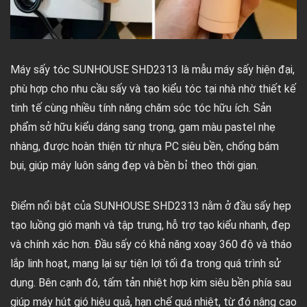
Máy sấy tóc SUNHOUSE SHD2313 là mẫu máy sấy hiện đại,
phù hợp cho nhu cầu sấy và tạo kiểu tóc tại nhà nhờ thiết kế
tinh tế cùng nhiều tính năng chăm sóc tóc hữu ích. Sản
phẩm sở hữu kiểu dáng sang trọng, gam màu pastel nhẹ
nhàng, được hoàn thiện từ nhựa PC siêu bền, chống bám
bụi, giúp máy luôn sáng đẹp và bền bỉ theo thời gian.
Điểm nổi bật của SUNHOUSE SHD2313 nằm ở đầu sấy hẹp
tạo luồng gió mạnh và tập trung, hỗ trợ tạo kiểu nhanh, đẹp
và chính xác hơn. Đầu sấy có khả năng xoay 360 độ và tháo
lắp linh hoạt, mang lại sự tiện lợi tối đa trong quá trình sử
dụng. Bên cạnh đó, tấm tản nhiệt hợp kim siêu bền phía sau
giúp máy hút gió hiệu quả, hạn chế quá nhiệt, từ đó nâng cao