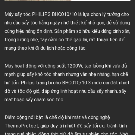
Máy sấy tóc PHILIPS BHC010/10 là lựa chọn lý tưởng cho
nhu cầu sấy tóc hằng ngày nhờ thiết kế nhỏ gọn, dễ sử dụng
cùng hiệu năng ổn định. Sản phẩm sở hữu kiểu dáng xinh xắn,
trọng lượng nhẹ, tay cầm có thể gập lại, rất thuận tiện để
mang theo khi đi du lịch hoặc công tác.
Máy hoạt động với công suất 1200W, tạo luồng khí vừa đủ
mạnh giúp sấy khô tóc nhanh nhưng vẫn nhẹ nhàng, hạn chế
hư tổn. Philips trang bị cho BHC010/10 3 mức cài đặt nhiệt
độ và tốc độ gió, đáp ứng linh hoạt nhu cầu sấy nhanh, sấy
mát hoặc sấy chăm sóc tóc.
Điểm cộng nổi bật là chế độ khí mát và công nghệ
ThermoProtect, giúp duy trì nhiệt độ sấy tối ưu, tránh tình
trạng quá nhiệt, đồng thời giữ độ ẩm tự nhiên cho tóc. Nhờ