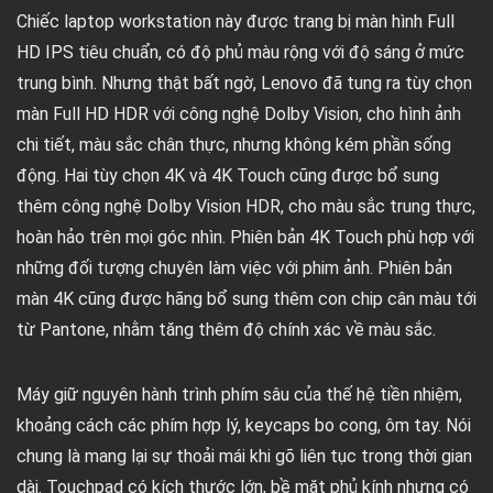
Chiếc laptop workstation này được trang bị màn hình Full
HD IPS tiêu chuẩn, có độ phủ màu rộng với độ sáng ở mức
trung bình. Nhưng thật bất ngờ, Lenovo đã tung ra tùy chọn
màn Full HD HDR với công nghệ Dolby Vision, cho hình ảnh
chi tiết, màu sắc chân thực, nhưng không kém phần sống
động. Hai tùy chọn 4K và 4K Touch cũng được bổ sung
thêm công nghệ Dolby Vision HDR, cho màu sắc trung thực,
hoàn hảo trên mọi góc nhìn. Phiên bản 4K Touch phù hợp với
những đối tượng chuyên làm việc với phim ảnh. Phiên bản
màn 4K cũng được hãng bổ sung thêm con chip cân màu tới
từ Pantone, nhằm tăng thêm độ chính xác về màu sắc.
Máy giữ nguyên hành trình phím sâu của thế hệ tiền nhiệm,
khoảng cách các phím hợp lý, keycaps bo cong, ôm tay. Nói
chung là mang lại sự thoải mái khi gõ liên tục trong thời gian
dài. Touchpad có kích thước lớn, bề mặt phủ kính nhưng có