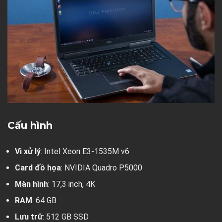
Cấu hình
Vi xử lý
: Intel Xeon E3-1535M v6
Card đồ họa
: NVIDIA Quadro P5000
Màn hình
: 17,3 inch, 4K
RAM
: 64 GB
Lưu trữ
: 512 GB SSD