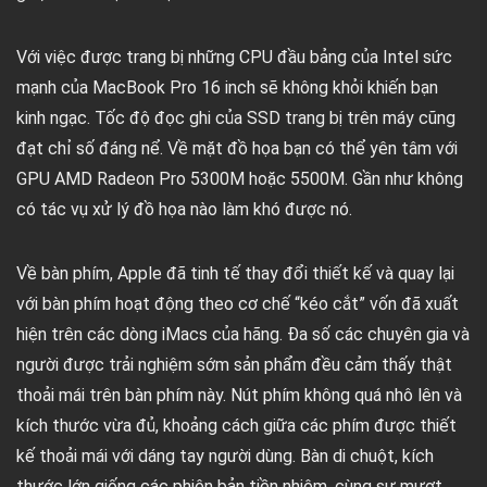
Với việc được trang bị những CPU đầu bảng của Intel sức
mạnh của MacBook Pro 16 inch sẽ không khỏi khiến bạn
kinh ngạc. Tốc độ đọc ghi của SSD trang bị trên máy cũng
đạt chỉ số đáng nể. Về mặt đồ họa bạn có thể yên tâm với
GPU AMD Radeon Pro 5300M hoặc 5500M. Gần như không
có tác vụ xử lý đồ họa nào làm khó được nó.
Về bàn phím, Apple đã tinh tế thay đổi thiết kế và quay lại
với bàn phím hoạt động theo cơ chế “kéo cắt” vốn đã xuất
hiện trên các dòng iMacs của hãng. Đa số các chuyên gia và
người được trải nghiệm sớm sản phẩm đều cảm thấy thật
thoải mái trên bàn phím này. Nút phím không quá nhô lên và
kích thước vừa đủ, khoảng cách giữa các phím được thiết
kế thoải mái với dáng tay người dùng. Bàn di chuột, kích
thước lớn giống các phiên bản tiền nhiệm, cùng sự mượt