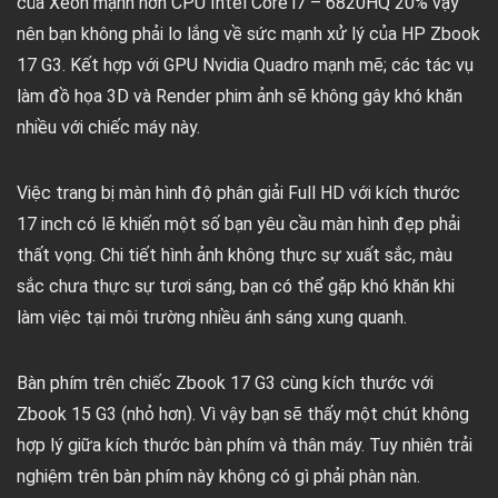
của Xeon mạnh hơn CPU Intel Core i7 – 6820HQ 20% vậy
nên bạn không phải lo lắng về sức mạnh xử lý của HP Zbook
17 G3. Kết hợp với GPU Nvidia Quadro mạnh mẽ; các tác vụ
làm đồ họa 3D và Render phim ảnh sẽ không gây khó khăn
nhiều với chiếc máy này.
Việc trang bị màn hình độ phân giải Full HD với kích thước
17 inch có lẽ khiến một số bạn yêu cầu màn hình đẹp phải
thất vọng. Chi tiết hình ảnh không thực sự xuất sắc, màu
sắc chưa thực sự tươi sáng, bạn có thể gặp khó khăn khi
làm việc tại môi trường nhiều ánh sáng xung quanh.
Bàn phím trên chiếc Zbook 17 G3 cùng kích thước với
Zbook 15 G3 (nhỏ hơn). Vì vậy bạn sẽ thấy một chút không
hợp lý giữa kích thước bàn phím và thân máy. Tuy nhiên trải
nghiệm trên bàn phím này không có gì phải phàn nàn.