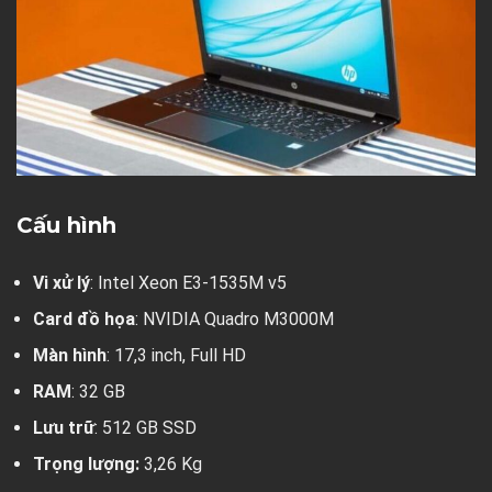
Cấu hình
Vi xử lý
: Intel Xeon E3-1535M v5
Card đồ họa
: NVIDIA Quadro M3000M
Màn hình
: 17,3 inch, Full HD
RAM
: 32 GB
Lưu trữ
: 512 GB SSD
Trọng lượng:
3,26 Kg