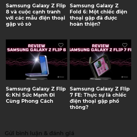
Samsung Galaxy Z Flip
Samsung Galaxy Z
8 và cuộc cạnh tranh
Fold 6: Một chiếc điện
với các mẫu điện thoại
thoại gập đã được
gập vỏ sò
hoàn thiện?
Samsung Galaxy Z Flip
Samsung Galaxy Z Flip
6: Khi Sức Mạnh Đi
7 FE: Thực sự là chiếc
Cùng Phong Cách
điện thoại gập phổ
thông?
Gửi bình luận & đánh giá