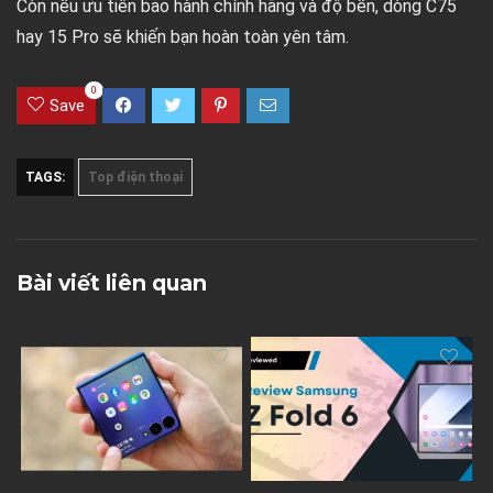
Còn nếu ưu tiên bảo hành chính hãng và độ bền, dòng
C75
hay
15 Pro
sẽ khiến bạn hoàn toàn yên tâm.
0
Save
TAGS:
Top điện thoại
Bài viết liên quan