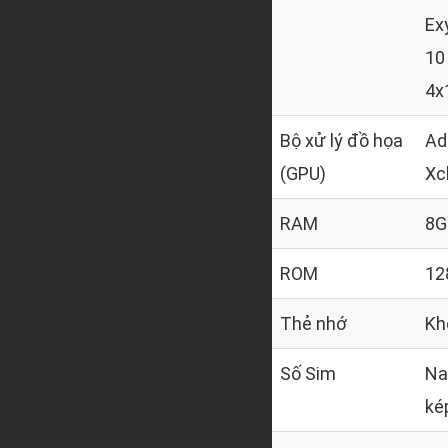
Ex
10
4x
Bộ xử lý đồ họa
Ad
(GPU)
Xc
RAM
8G
ROM
12
Thẻ nhớ
Kh
Số Sim
Na
ké