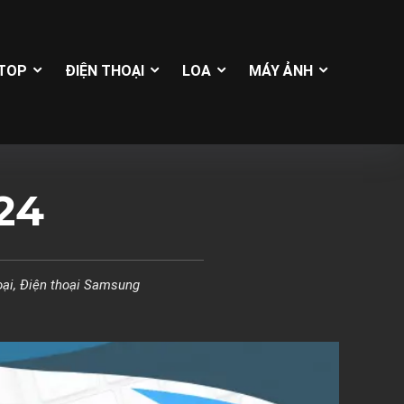
TOP
ĐIỆN THOẠI
LOA
MÁY ẢNH
24
oại
,
Điện thoại Samsung