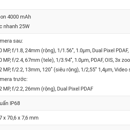
-Ion 4000 mAh
c nhanh 25W
mera sau:
0 MP, f/1.8, 24mm (rộng), 1/1.56", 1.0µm, Dual Pixel PDAF,
10 MP, f/2.4, 67mm (tele), 1/3.94", 1.0µm, PDAF, OIS, 3x z
12 MP, f/2.2, 13mm, 120˚ (siêu rộng), 1/2,55" 1,4µm, Video
mera trước:
12 MP, f/2.2, 26mm (rộng), Dual Pixel PDAF
uẩn IP68
7 x 70,6 x 7,6 mm