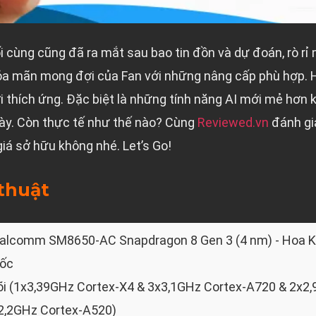
i cùng cũng đã ra mắt sau bao tin đồn và dự đoán, rò rỉ
hỏa mãn mong đợi của Fan với những nâng cấp phù hợp.
 thích ứng. Đặc biệt là những tính năng AI mới mẻ hơn 
ày. Còn thực tế như thế nào? Cùng
Reviewed.vn
đánh gi
á sở hữu không nhé. Let’s Go!
thuật
alcomm SM8650-AC Snapdragon 8 Gen 3 (4 nm) - Hoa 
ốc
lõi (1x3,39GHz Cortex-X4 & 3x3,1GHz Cortex-A720 & 2x2
2,2GHz Cortex-A520)