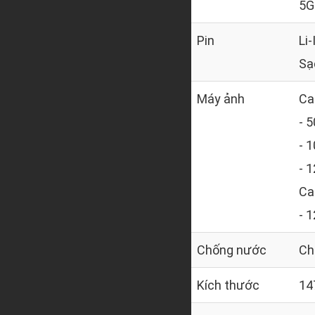
5G
Pin
Li
Sạ
Máy ảnh
Ca
- 5
- 
- 
Ca
- 
Chống nước
Ch
Kích thước
14