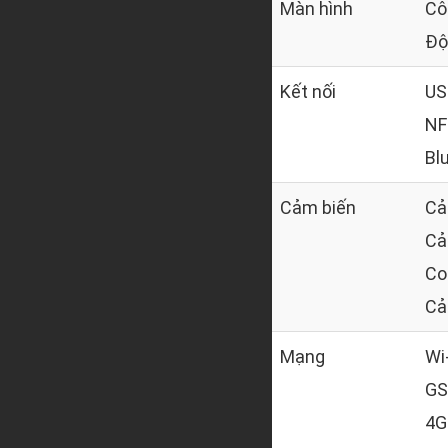
Màn hình
Cô
Độ 
Kết nối
US
NF
Bl
Cảm biến
Cả
Cả
Co
Cả
Mạng
Wi
GS
4G