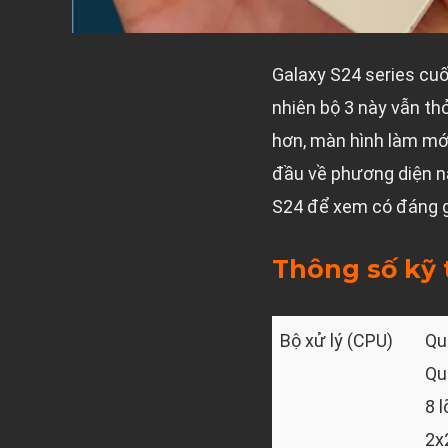
Galaxy S24 series cuố
nhiên bộ 3 này vẫn t
hơn, màn hình làm mới
đầu về phương diện n
S24 để xem có đáng gi
Thông số kỹ 
Bộ xử lý (CPU)
Qu
Qu
8 
2x