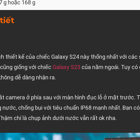
7 g hoặc 168 g
tiết
h thiết kế của chiếc Galaxy S24 này thống nhất với c
 cũng giống với chiếc
Galaxy S23
của năm ngoái. Tuy có 
không dễ dàng nhận ra.
ắt camera ở phía sau với màn hình đục lỗ ở mặt trước. Tấ
 nước, chống bụi với tiêu chuẩn IP68 mạnh nhất. Bạn c
hậm chí là chụp ảnh dưới nước vẫn rất ok nha.