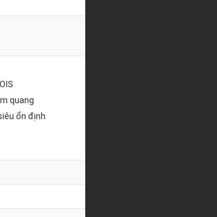
 OIS
oom quang
 siêu ổn định