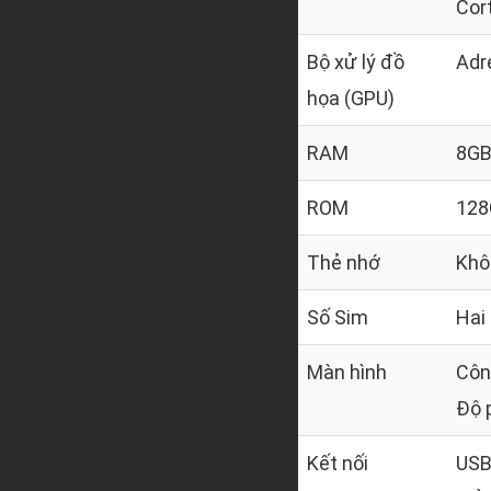
Cor
Bộ xử lý đồ
Adr
họa (GPU)
RAM
8GB
ROM
128
Thẻ nhớ
Khô
Số Sim
Hai
Màn hình
Côn
Độ p
Kết nối
USB