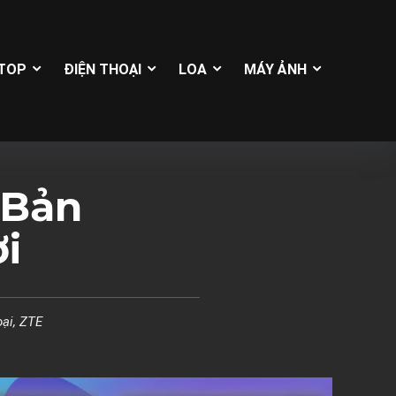
TOP
ĐIỆN THOẠI
LOA
MÁY ẢNH
 Bản
i
oại
,
ZTE