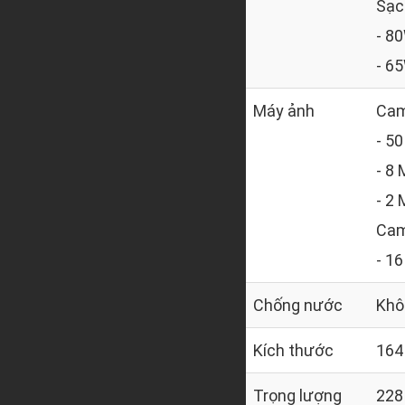
Sạc
- 8
- 6
Máy ảnh
Cam
- 50
- 8 
- 2 
Cam
- 16
Chống nước
Khô
Kích thước
164
Trọng lượng
228