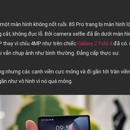
một màn hình không nốt ruồi. 8S Pro trang bị màn hình lớn
cắt, không đục lỗ. Bởi camera selfie đã ẩn dưới màn hìn
P thay vì chỉu 4MP như trên chiếc
Galaxy Z Fold 4
đã có.
lại vẫn chụp ảnh như bình thường. Đẳng cấp thực sự.
 nhưng các cạnh viền cực mỏng và đi gần tới tràn viền r
ần như vô hình vì nó quá mỏng.