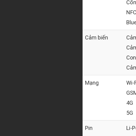
Cổn
NF
Blu
Cảm biến
Cảm
Cảm
Con
Cảm
Mạng
Wi-F
GSM
4G
5G
Pin
Li-