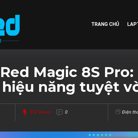
TRANG CHỦ
LAP
 Red Magic 8S Pro:
hiệu năng tuyệt vờ
572
Views
0
Điện th