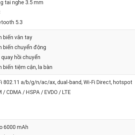
g tai nghe 3.5 mm
C
etooth 5.3
 biến vân tay
 biến chuyển động
 quay hồi chuyển
 biến tiệm cận, la bàn
i 802.11 a/b/g/n/ac/ax, dual-band, Wi-Fi Direct, hotspot
 / CDMA / HSPA / EVDO / LTE
Po 6000 mAh