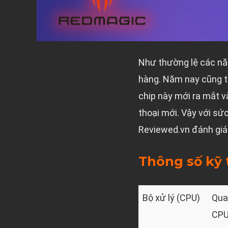
Như thường lệ các nă
hàng. Năm nay cũng th
chip này mới ra mắt và
thoại mới. Vậy với s
Reviewed.vn đánh giá
Thông số kỹ 
Bộ xử lý (CPU)
Qua
CPU