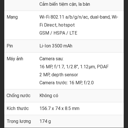
Cảm biến tiệm cận, la bàn
Mạng
Wi-Fi 802.11 а/b/g/n/ac, dual-band, Wi-
Fi Direct, hotspot
GSM / HSPA / LTE
Pin
Li-Ion 3500 mAh
Máy ảnh
Camera sau:
16 MP, f/1.7, 1/2.8", 1.12µm, PDAF
2 MP, depth sensor
Camera trước: 16 MP, f/2.0
Chống nước
Không có
Kích thước
156.7 x 74 x 8.5 mm
Trọng lượng
174 g