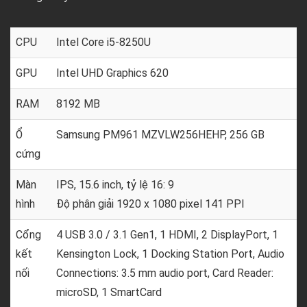
CPU
Intel Core i5-8250U
GPU
Intel UHD Graphics 620
RAM
8192 MB
Ổ
Samsung PM961 MZVLW256HEHP, 256 GB
cứng
Màn
IPS, 15.6 inch, tỷ lệ 16: 9
hình
Độ phân giải 1920 x 1080 pixel 141 PPI
Cổng
4 USB 3.0 / 3.1 Gen1, 1 HDMI, 2 DisplayPort, 1
kết
Kensington Lock, 1 Docking Station Port, Audio
nối
Connections: 3.5 mm audio port, Card Reader:
microSD, 1 SmartCard