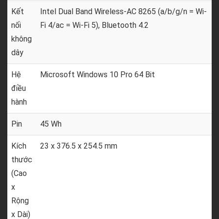
Kết
Intel Dual Band Wireless-AC 8265 (a/b/g/n = Wi-
nối
Fi 4/ac = Wi-Fi 5), Bluetooth 4.2
không
dây
Hệ
Microsoft Windows 10 Pro 64 Bit
điều
hành
Pin
45 Wh
Kích
23 x 376.5 x 254.5 mm
thước
(Cao
x
Rộng
x Dài)