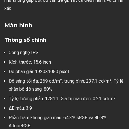
như không gặp bất cứ vấn đề gì. Tất cả đều nhanh, và chính
xác.
Màn hình
Thông số chính
Công nghệ IPS
Kích thước: 15.6 inch
Độ phân giải: 1920×1080 pixel
Độ sáng tối đa: 269 cd/m², trung bình: 237.1 cd/m². Tỷ lệ
phân bố độ sáng: 80%
Tỷ lệ tương phản: 1281:1. Giá trị màu đen: 0.21 cd/m²
ΔE màu: 3.9
Phần trăm không gian màu: 64.3% sRGB và 40.8%
AdobeRGB