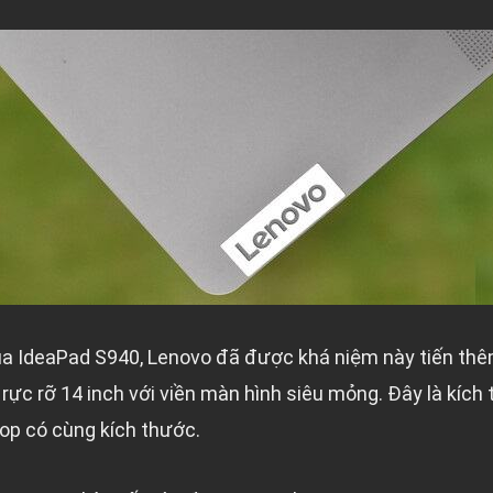
của IdeaPad S940, Lenovo đã được khá niệm này tiến th
ực rỡ 14 inch với viền màn hình siêu mỏng. Đây là kích
op có cùng kích thước.