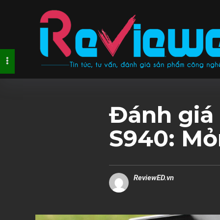
Đánh giá
S940: Mỏ
ReviewED.vn