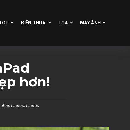
TOP
ĐIỆN THOẠI
LOA
MÁY ẢNH
aPad
ẹp hơn!
aptop
,
Laptop
,
Laptop