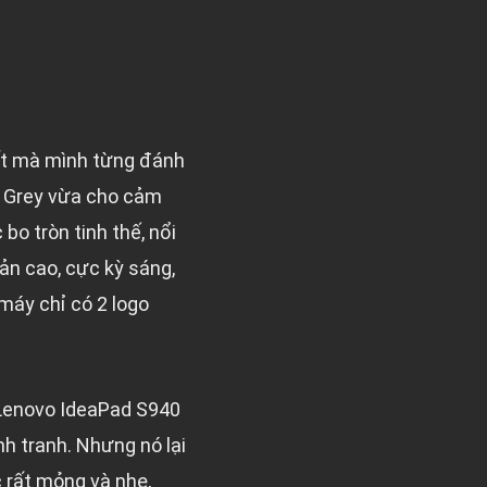
ất mà mình từng đánh
n Grey vừa cho cảm
o tròn tinh thế, nổi
ản cao, cực kỳ sáng,
máy chỉ có 2 logo
 Lenovo IdeaPad S940
h tranh. Nhưng nó lại
c rất mỏng và nhẹ,