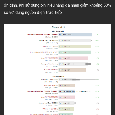
ổn định. Khi sử dụng pin, hiệu năng đa nhân giảm khoảng 53%
so với dùng nguồn điện trực tiếp.