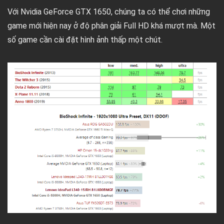
Với Nvidia GeForce GTX 1650, chúng ta có thể chơi những
game mới hiện nay ở độ phân giải Full HD khá mượt mà. Một
số game cần cài đặt hình ảnh thấp một chút.