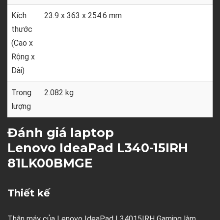
Kích
23.9 x 363 x 254.6 mm
thước
(Cao x
Rộng x
Dài)
Trọng
2.082 kg
lượng
Đánh giá laptop
Lenovo IdeaPad L340-15IRH
81LK00BMGE
Thiết kế
Thân máy của Lenovo IdeaPad L34015IRH Gaming làm