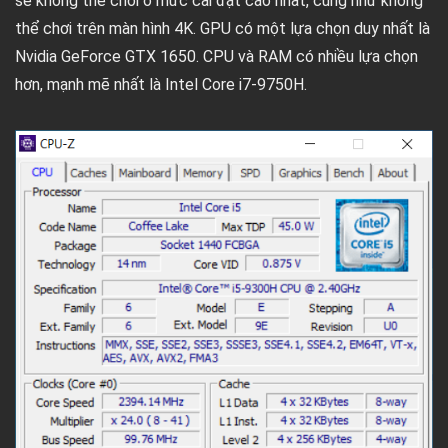
sẽ không thể chơi ở mức cài đặt cao nhất, cũng như không
thể chơi trên màn hình 4K. GPU có một lựa chọn duy nhất là
Nvidia GeForce GTX 1650. CPU và RAM có nhiều lựa chọn
hơn, mạnh mẽ nhất là Intel Core i7-9750H.