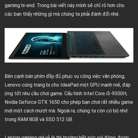
gaming hi-end. Trong bài viết này mình sẽ chỉ rõ hơn cho
các bạn thấy những gì mà chúng ta phải đánh đổi nhé.
Bên cạnh bàn phím đầy đủ phục vụ công việc văn phòng,
Lenovo cùng trang bị cho IdeaPad một GPU mạnh mẽ, đáp
ứng tốt nhu cầu chơi game. Cấu hình Intel Core i5-9300H,
Nvidia Geforce GTX 1650 cho phép bạn chơi rất nhiều game
mới một cách mượt mà. Ngoài ra, chúng ta còn có bộ nhớ
trong RAM 8GB và SSD 512 GB.
Laptop gaming giá rẻ là thị trường hết sức sôi động, được