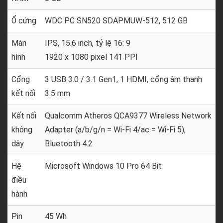
Ổ cứng
WDC PC SN520 SDAPMUW-512, 512 GB
Màn
IPS, 15.6 inch, tỷ lệ 16: 9
hình
1920 x 1080 pixel 141 PPI
Cổng
3 USB 3.0 / 3.1 Gen1, 1 HDMI, cổng âm thanh
kết nối
3.5 mm
Kết nối
Qualcomm Atheros QCA9377 Wireless Network
không
Adapter (a/b/g/n = Wi-Fi 4/ac = Wi-Fi 5),
dây
Bluetooth 4.2
Hệ
Microsoft Windows 10 Pro 64 Bit
điều
hành
Pin
45 Wh