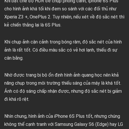
Khi bật chế độ HDR để chụp phong cảnh, Iphone 6S Plus
cho hình ảnh khá tối khi đem so sánh với các đối thủ như
Xperia Z3 +, OnePlus 2. Tuy nhiên, nếu xét về độ sắc nét thì
kẻ chiến thắng lại là 6S Plus.
Khi chụp ảnh cận cảnh trong bóng râm, độ sắc nét của hình
ảnh là rất tốt. Có điều màu sắc có vẻ hơi lạnh, thiếu đi sự
cân bằng.
Nhờ được trang bị bộ ổn định hình ảnh quang học nên khả
năng chụp trong môi trường thiếu sáng của máy là khá tốt.
Ảnh có độ sáng chấp nhận được, nhưng độ sắc nét bị giảm
đi khá rõ rệt.
Nhìn chung, hình ảnh của iPhone 6S Plus tốt, nhưng chúng
không thể cạnh tranh với Samsung Galaxy S6 (Edge) hay LG