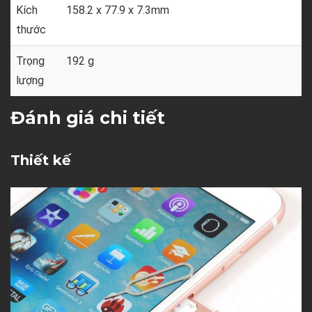
Kích
158.2 x 77.9 x 7.3mm
thước
Trọng
192 g
lượng
Đánh giá chi tiết
Thiết kế