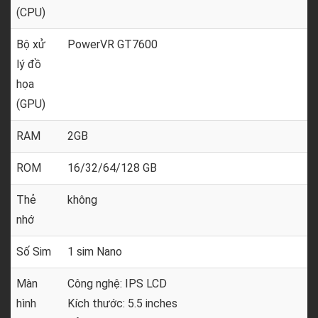
(CPU)
Bộ xử
PowerVR GT7600
lý đồ
họa
(GPU)
RAM
2GB
ROM
16/32/64/128 GB
Thẻ
không
nhớ
Số Sim
1 sim Nano
Màn
Công nghệ: IPS LCD
hình
Kích thước: 5.5 inches