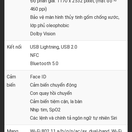
Độ phân giải: 1170 x 2532 pixel, (mật độ ~
460 ppi)
Bảo vệ màn hình thủy tinh gốm chống xước,
lớp phủ oleophobic
Dolby Vision
Kết nối
USB Lightning, USB 2.0
NFC
Bluetooth 5.0
Cảm
Face ID
biến
Cảm biến chuyển động
Con quay hồi chuyển
Cảm biến tiệm cận, la bàn
Nhịp tim, SpO2
Các lệnh và chính tả ngôn ngữ tự nhiên Siri
Mạng
Wi-Fi 802.11 a/b/g/n/ac/ax, dual-band, Wi-Fi