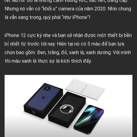
rất lâu rồi. Đó là những cạnh vuông vức, sắc nét, đẳng cấp.
Nhưng nó vẫn có “khối u” camera của năm 2020. Nhìn chung
là vẫn sang trọng, quý phái “như iPhone”!
iPhone 12 cực kỳ nhẹ và bạn sẽ nhận được một thiết bị bền
bỉ nhất từ trước tới nay. Hiện tại nó có 5 màu để bạn lựa
chọn bao gồm: Đen, trắng, đỏ, xanh lá, xanh dương. Với mình
thì màu xanh lá thực sự là kích thích đấy.