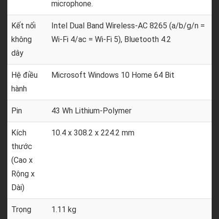
microphone.
Kết nối
Intel Dual Band Wireless-AC 8265 (a/b/g/n =
không
Wi-Fi 4/ac = Wi-Fi 5), Bluetooth 4.2
dây
Hệ điều
Microsoft Windows 10 Home 64 Bit
hành
Pin
43 Wh Lithium-Polymer
Kích
10.4 x 308.2 x 224.2 mm
thước
(Cao x
Rộng x
Dài)
Trọng
1.11 kg