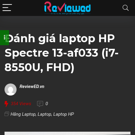
Đánh giá laptop HP
Spectre 13-af033 (i7-
8550U, FHD)
ReviewED.vn
354
Views
0
Hãng Laptop
,
Laptop
,
Laptop HP