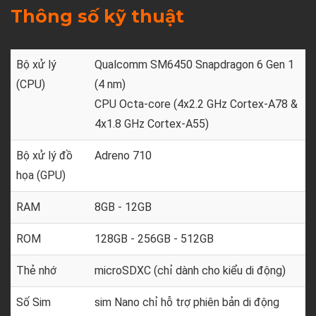
Thông số kỹ thuật
Bộ xử lý
Qualcomm SM6450 Snapdragon 6 Gen 1
(CPU)
(4 nm)
CPU Octa-core (4x2.2 GHz Cortex-A78 &
4x1.8 GHz Cortex-A55)
Bộ xử lý đồ
Adreno 710
họa (GPU)
RAM
8GB - 12GB
ROM
128GB - 256GB - 512GB
Thẻ nhớ
microSDXC (chỉ dành cho kiểu di động)
Số Sim
sim Nano chỉ hỗ trợ phiên bản di động