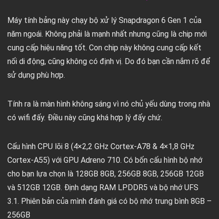
Máy tính bảng này chạy bộ xử lý Snapdragon 6 Gen 1 của
năm ngoái. Không phải là mạnh nhất nhưng cũng là chip mới
cung cấp hiệu năng tốt. Con chip này không cung cấp kết
nối di động, cũng không có định vị. Do đó bạn cần nắm rõ để
sử dụng phù hợp.
Tính ra là màn hình không sáng vì nó chủ yếu dùng trong nhà
có wifi đấy. Điều này cũng khá hợp lý đấy chứ.
Cấu hình CPU lõi 8 (4×2,2 GHz Cortex-A78 & 4×1,8 GHz
Cortex-A55) với GPU Adreno 710. Có bốn cấu hình bộ nhớ
cho bạn lựa chọn là 128GB 8GB, 256GB 8GB, 256GB 12GB
và 512GB 12GB. Định dạng RAM LPDDR5 và bộ nhớ UFS
3.1. Phiên bản của mình đánh giá có bộ nhớ trung bình 8GB –
256GB