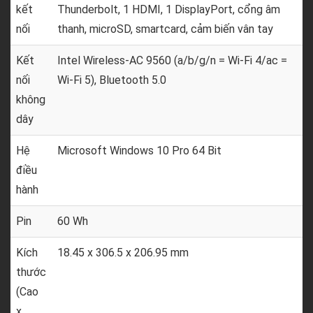
kết
Thunderbolt, 1 HDMI, 1 DisplayPort, cổng âm
nối
thanh, microSD, smartcard, cảm biến vân tay
Kết
Intel Wireless-AC 9560 (a/b/g/n = Wi-Fi 4/ac =
nối
Wi-Fi 5), Bluetooth 5.0
không
dây
Hệ
Microsoft Windows 10 Pro 64 Bit
điều
hành
Pin
60 Wh
Kích
18.45 x 306.5 x 206.95 mm
thước
(Cao
x