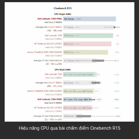
Hiệu năng CPU qua bài chấm điểm Cinebench R15