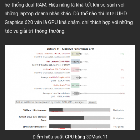
hệ thống dual RAM. Hiệu năng là khá tốt khi so sánh với
những laptop doanh nhân khác. Dù thế nào thì Intel UHD
Graphics 620 vẫn là GPU khá chậm, chỉ thích hợp với những
tác vụ giải trí thông thường.
Điểm hiệu suất GPU bằng 3DMark 11