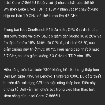
Intel Core i7-8665U là bộ vi xử lý nhanh nhất của thế hệ
Whiskey Lake U với TDP là 15W. 4 nhân vật lý chạy ở xung
nhịp cơ bản 1.9 GHz, có thể turbo lên 4.8 GHz.
Trong bài test CineBench R15 đa nhân, CPU đạt đỉnh tiêu
thụ 50W trong vài giây. Sau đó giảm dần xuống 30W, 20W và
ổn định ở mức 15W. Nhiệt độ CPU đạt đỉnh ở 98 ºC, sau
giảm xuống duy trì ở mức 80 ºC. Hiệu năng cao nhất ở mức
3.7 GHz, sau đó giảm xuống 2.3 GHz khi TDP còn 15W.
Hiệu năng trên Latitude 7300 không hề tệ, nhưng thấp hơn
Dell Latitude 7390 và Lenovo ThinkPad X390. Dù cả 2 thiết
bị trên đều sử dụng CPU có hiệu năng thấp hơn. Điều này
chứng tỏ Dell vẫn làm chưa tốt trong việc khai thác hết
tiềm năng của Intel Core i7-8665U.