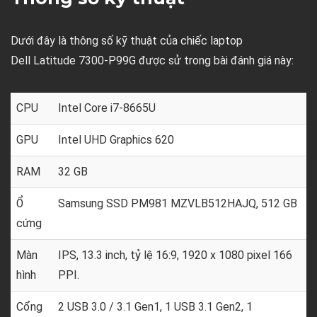
Dưới đây là thông số kỹ thuật của chiếc laptop
Dell Latitude 7300-P99G được sử trong bài đánh giá này:
CPU
Intel Core i7-8665U
GPU
Intel UHD Graphics 620
RAM
32 GB
Ổ
Samsung SSD PM981 MZVLB512HAJQ, 512 GB
cứng
Màn
IPS, 13.3 inch, tỷ lệ 16:9, 1920 x 1080 pixel 166
hình
PPI.
Cổng
2 USB 3.0 / 3.1 Gen1, 1 USB 3.1 Gen2, 1