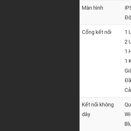
Màn hình
IPS
Độ
Cổng kết nối
1 
2 
1 
1 
Gi
Đầ
Cả
Kết nối không
Qu
dây
Wi
Bl