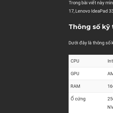
Trong bài viết này mìn
17, Lenovo IdeaPad 33
Thông số kỹ 
Dưới đây là thông số 
CPU
In
GPU
AM
RAM
16
Ổ cứng
25
N