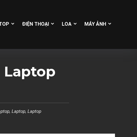
TOP
ĐIỆN THOẠI
LOA
MÁY ẢNH
: Laptop
aptop
,
Laptop
,
Laptop