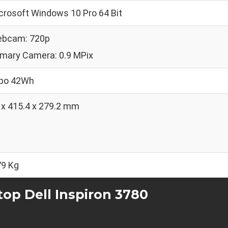
crosoft Windows 10 Pro 64 Bit
bcam: 720p
imary Camera: 0.9 MPix
-po 42Wh
 x 415.4 x 279.2 mm
79 Kg
top Dell Inspiron 3780