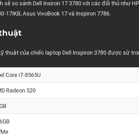
h sẽ so sánh Dell Insiron 17 3780 với các đối thủ như HP
0-17IKB, Asus VivoBook 17 và Inspiron 7786.
thuật
kỹ thuật của chiếc laptop Dell Inspiron 3780 được sử tro
tel Core i7-8565U
D Radeon 520
GB
6GB
VMe