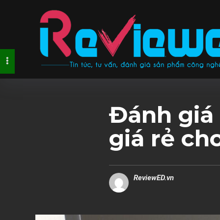
Đánh giá 
giá rẻ ch
ReviewED.vn