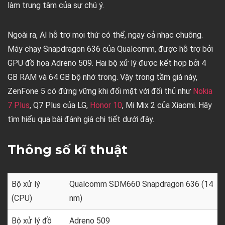
làm trung tâm của sự chú ý.
Ngoài ra, AI hỗ trợ mọi thứ có thể, ngay cả nhạc chuông.
Máy chạy Snapdragon 636 của Qualcomm, được hỗ trợ bởi
GPU đồ họa Adreno 509. Hai bộ xử lý được kết hợp bởi 4
GB RAM và 64 GB bộ nhớ trong. Vậy trong tầm giá này,
ZenFone 5 có đứng vững khi đối mặt với đối thủ như
Nokia
7 Plus
, Q7 Plus của LG,
Honor 10
, Mi Mix 2 của Xiaomi. Hãy
tìm hiểu qua bài đánh giá chi tiết dưới đây.
Thông số kĩ thuật
Bộ xử lý
Qualcomm SDM660 Snapdragon 636 (14
(CPU)
nm)
Bộ xử lý đồ
Adreno 509