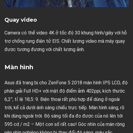
Quay video
Camera có thể video 4K ở tốc độ 30 khung hình/giây với hỗ
trợ chống rung điện tử EIS. Chất lượng video mà máy quay
được tương đương với chất lượng ảnh.
Màn hình
Asus đã trang bị cho ZenFone 5 2018 màn hình IPS LCD, độ
phân giải Full HD+ với mật độ điểm ảnh 402ppi, kích thước
6,2”, tỉ lệ 18,5: 9. Điện thoại rất phù hợp để dùng ở ngoài
trời, kể cả dưới ánh sáng chiếu trực tiếp. Màn hình sáng, rõ
khi dùng ngoài trời. Độ sáng tối đa đo được của nó lên tới
595 cd / m2 – Một con số rất cao! Góc nhìn của màn rộng
nên nhìn nghiêng không bị thay đổi độ sáng, màu sắc.