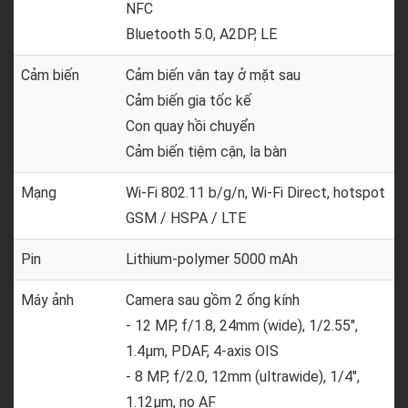
NFC
Bluetooth 5.0, A2DP, LE
Cảm biến
Cảm biến vân tay ở mặt sau
Cảm biến gia tốc kế
Con quay hồi chuyển
Cảm biến tiệm cận, la bàn
Mạng
Wi-Fi 802.11 b/g/n, Wi-Fi Direct, hotspot
GSM / HSPA / LTE
Pin
Lithium-polymer 5000 mAh
Máy ảnh
Camera sau gồm 2 ống kính
- 12 MP, f/1.8, 24mm (wide), 1/2.55",
1.4µm, PDAF, 4-axis OIS
- 8 MP, f/2.0, 12mm (ultrawide), 1/4",
1.12µm, no AF