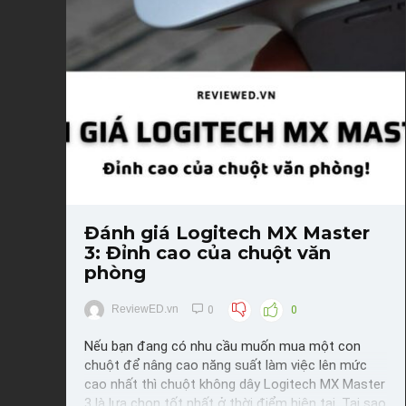
Save
Đánh giá Logitech MX Master
3: Đỉnh cao của chuột văn
phòng
ReviewED.vn
0
0
Nếu bạn đang có nhu cầu muốn mua một con
chuột để nâng cao năng suất làm việc lên mức
cao nhất thì chuột không dây Logitech MX Master
3 là lựa chọn tốt nhất ở thời điểm hiện tại. Tại sao