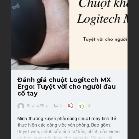
Save
Đánh giá chuột Logitech MX
Ergo: Tuyệt vời cho người đau
cổ tay
ReviewED.vn
0
3
Mình thường xuyên phải dùng chuột máy tính để
thực hiện các công việc văn phòng. Bao gồm:
Duyệt web, chỉnh sửa ảnh cơ bản, chỉnh sửa video
cơ bản, soạn nội dung cho website. Và sau vài