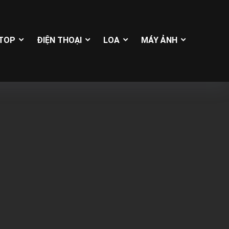
TOP
ĐIỆN THOẠI
LOA
MÁY ẢNH