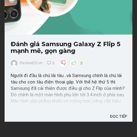
Đánh giá Samsung Galaxy Z Flip 5
mạnh mẽ, gọn gàng
ReviewED.vn
0
0
Người đi đầu là chú lái tàu...và Samsung chính là chú lái
tàu cho con tàu điện thoại gập. Với thế hệ thứ 5 thì
Samsung đã cải thiện được điều gì cho Z Flip của mình?
Đó chính là một màn hình phụ lớn tới 3.4 inch ở phía sau.
Màn hình gập phẳng khiến nó mỏng hơn, nâng cấp hiệu
năng....Rất nhiều thứ ở đay nhưng rất tiếc ...
ĐỌC TIẾP