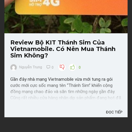
Review Bộ KIT Thánh Sim Của
Vietnamobile. Có Nên Mua Thánh
Sim Không?
Nguyễn Trung
0
0
Gần đây nhà mạng Vietnamobile vừa mới tung ra gói
cước mới cực sốc mang tên “Thánh Sim” khiến cộng
đồng mạng chao đảo và săn tìm những ngày gần đây.
Cũng rất nhiều cửa hàng nhân dịp sản phẩm đang hot đã
đẩy giá lên thậm chí đến gấp đôi giá gốc của bộ Kit này.
Để bạn có thêm thông tin chỗ mua rẻ và có cái nhìn
ĐỌC TIẾP
chính ...