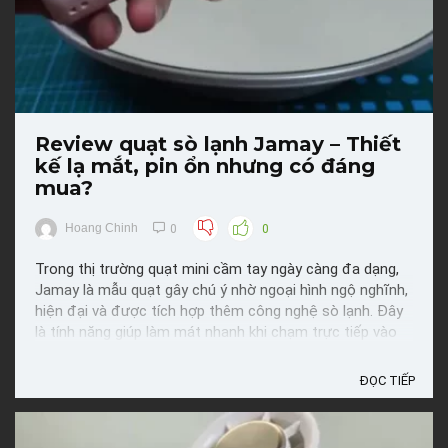
Review quạt sò lạnh Jamay – Thiết
kế lạ mắt, pin ổn nhưng có đáng
mua?
Hoang Chinh
0
0
Trong thị trường quạt mini cầm tay ngày càng đa dạng,
Jamay là mẫu quạt gây chú ý nhờ ngoại hình ngộ nghĩnh,
hiện đại và được tích hợp thêm công nghệ sò lạnh. Đây
là tính năng giúp làm mát nhanh khi chạm trực tiếp vào
da hoặc thiết bị như điện thoại. Với vẻ ngoài bắt mắt và
nhiều tiện ích, sản phẩm được khá nhiều học ...
ĐỌC TIẾP