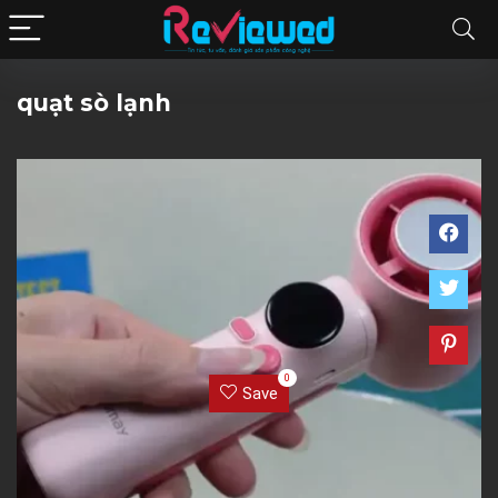
quạt sò lạnh
0
Save