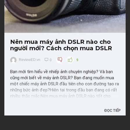
Nên mua máy ảnh DSLR nào cho
người mới? Cách chọn mua DSLR
ReviewED.vn
0
9
Bạn mới tìm hiểu về nhiếp ảnh chuyên nghiệp? Và bạn
cũng mới biết về máy ảnh DSLR? Bạn đang muốn mua
một chiếc máy ảnh DSLR đầu tiên cho con đường tạo ra
những bức ảnh đẹp?Hiện tại trong đầu bạn đang có rất
nhiều thắc mắc:Nên mua máy ảnh DSLR nào tốt cho
người mới? Nên chọn mua của hãng nào? Nikon, Canon
...
ĐỌC TIẾP