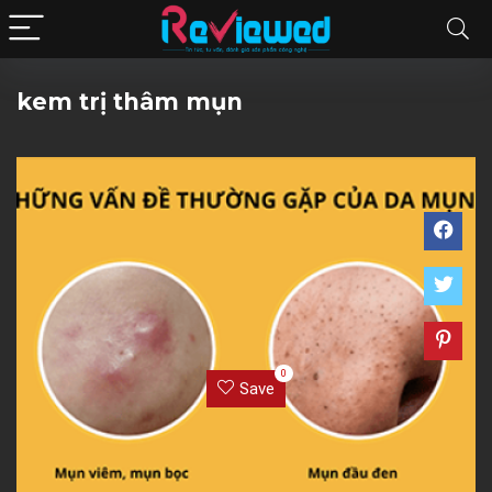
kem trị thâm mụn
0
Save