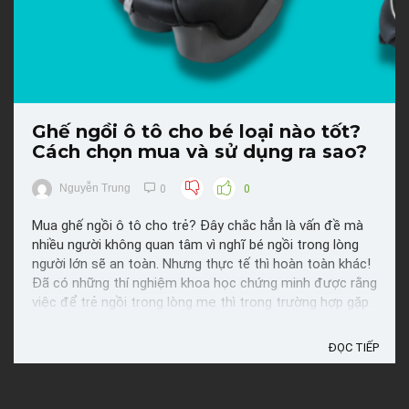
Ghế ngồi ô tô cho bé loại nào tốt?
Cách chọn mua và sử dụng ra sao?
Nguyễn Trung
0
0
Mua ghế ngồi ô tô cho trẻ? Đây chắc hẳn là vấn đề mà
nhiều người không quan tâm vì nghĩ bé ngồi trong lòng
người lớn sẽ an toàn. Nhưng thực tế thì hoàn toàn khác!
Đã có những thí nghiệm khoa học chứng minh được rằng
việc để trẻ ngồi trong lòng mẹ thì trong trường hợp gặp
tai nạn, em bé sẽ là người có khả năng bị chấn ...
ĐỌC TIẾP