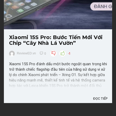
Xiaomi 15S Pro: Bước Tiến Mới Với
Chip “Cây Nhà Lá Vườn”
ReviewED.vn
0
-1
Xiaomi 15S Pro đánh dấu một bước ngoặt quan trọng khi
trở thành chiếc flagship đầu tiên của hãng sử dụng vi xử
lý do chính Xiaomi phát triển – Xring O1. Sự kết hợp giữa
hiệu năng mạnh mẽ, thiết kế tinh tế và hệ thống camera
hợp tác với Leica khiến 15S Pro trở thành một đối thủ
đáng gờm trong phân khúc cao cấp năm ...
ĐỌC TIẾP