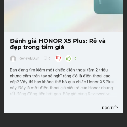
Đánh giá HONOR X5 Plus: Rẻ và
đẹp trong tầm giá
ReviewED.vn
0
0
Bạn đang tìm kiếm một chiếc điện thoại tầm 2 triệu
nhưng cầm trên tay sẽ nghĩ rằng đó là điện thoại cao
cấp? Vậy thì bạn không thể bỏ qua chiếc Honor X5 Plus
này. Đây là một điện thoại giá siêu rẻ của Honor nhưng
rất đáng đồng tiền bát gạo. Bây giờ cùng Reviewed.vn
đánh giá Honor X5 Plus xem có nên mua về dùng không
...
ĐỌC TIẾP