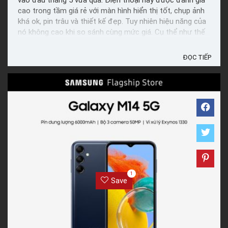
vào đầu tháng 5 vừa qua. Điện thoại này được đánh giá
cao trong tầm giá rẻ với màn hình hiển thị tốt, chụp ảnh
khá ok, pin trâu và thiết kế đẹp. Tuy nhiên hiệu năng của
nó không cao khi so sánh cùng mức giá. Cụ thể như thế
nào? Bài đánh giá Galaxy A24 dưới đây sẽ cho ...
ĐỌC TIẾP
1
Save