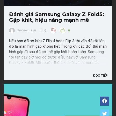
Đánh giá Samsung Galaxy Z Fold5:
Gập khít, hiệu năng mạnh mẽ
ReviewED.vn
0
0
Nếu bạn đã sở hữu Z Flip 4 hoặc Flip 3 thì vấn đề rất lớn
đó là màn hình gập không hết. Trong khi các đối thủ màn
hình gập đi sau đã có thể gập khít hoàn toàn. Samsung
tới tận bây giờ mới có được điều này với Samsung
Galaxy Z Fold5. Một bước thứ 2 khi nói về camera ẩn
dưới màn hình. Nó vẫn tệ như vậy và chưa có một ...
ĐỌC TIẾP