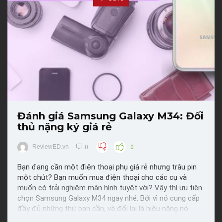
Đánh giá Samsung Galaxy M34: Đối
thủ nặng ký giá rẻ
ReviewED.vn
0
0
Bạn đang cần một điện thoại phụ giá rẻ nhưng trâu pin
một chút? Bạn muốn mua điện thoại cho các cụ và
muốn có trải nghiệm màn hình tuyệt vời? Vậy thì ưu tiên
chọn Samsung Galaxy M34 ngay nhé. Bởi vì nó cung cấp
đầy đủ những thứ bạn cần, và đổi lại là hiệu năng nó
không quá cao. Bây giờ thì cùng mình đánh giá Samsung