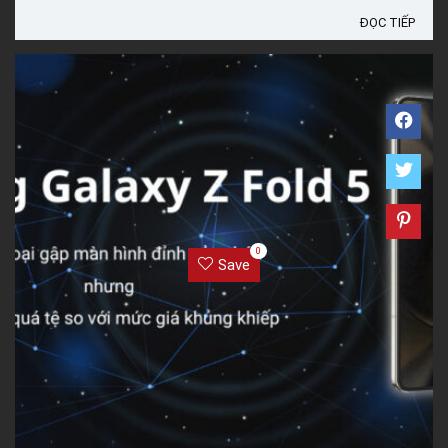
...
ĐỌC TIẾP
0
Save