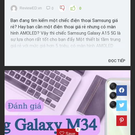
ReviewED.vn
0
0
Bạn đang tìm kiếm một chiếc điện thoại Samsung giá
rẻ? Hay bạn cần một điện thoại giá rẻ nhưng có màn
hình AMOLED? Vậy thì chiếc Samsung Galaxy A15 5G là
sự lựa chọn rất tốt cho bạn đấy. Một thiết bị tầm trung
giá rẻ với mức giá hơn 5 triệu, có màn hình AMOLED
90Hz, có pin trâu. Đây là thiết bị phù hợp cho bạn nào ...
ĐỌC TIẾP
0
Save