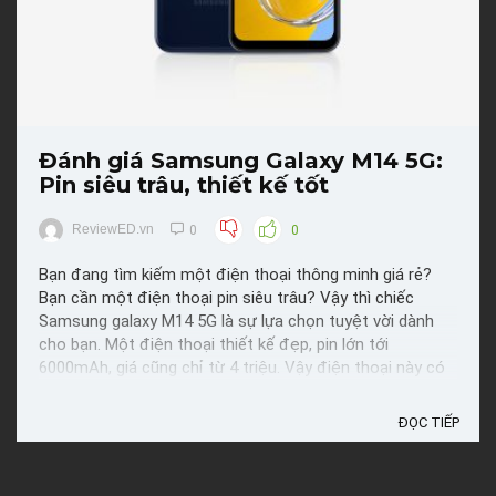
Đánh giá Samsung Galaxy M14 5G:
Pin siêu trâu, thiết kế tốt
ReviewED.vn
0
0
Bạn đang tìm kiếm một điện thoại thông minh giá rẻ?
Bạn cần một điện thoại pin siêu trâu? Vậy thì chiếc
Samsung galaxy M14 5G là sự lựa chọn tuyệt vời dành
cho bạn. Một điện thoại thiết kế đẹp, pin lớn tới
6000mAh, giá cũng chỉ từ 4 triệu. Vậy điện thoại này có
đáng để chúng ta lựa chọn hay không? Cùng
Reviewed.vn ...
ĐỌC TIẾP