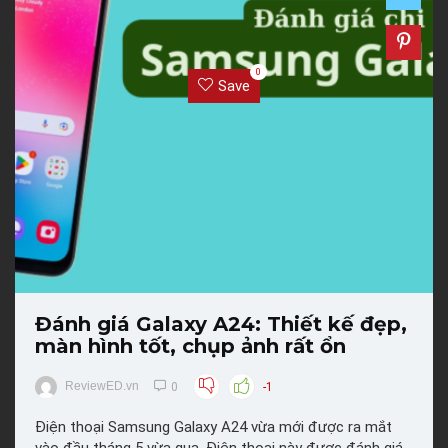
0
Save
Đánh giá Galaxy A24: Thiết kế đẹp,
màn hình tốt, chụp ảnh rất ổn
ReviewED.vn
0
-1
Điện thoại Samsung Galaxy A24 vừa mới được ra mắt