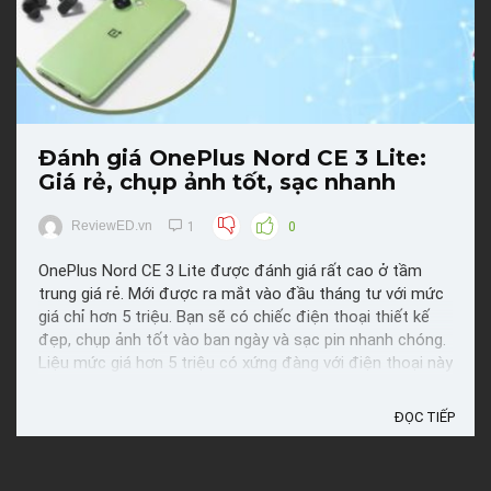
Đánh giá OnePlus Nord CE 3 Lite:
Giá rẻ, chụp ảnh tốt, sạc nhanh
ReviewED.vn
1
0
OnePlus Nord CE 3 Lite được đánh giá rất cao ở tầm
trung giá rẻ. Mới được ra mắt vào đầu tháng tư với mức
giá chỉ hơn 5 triệu. Bạn sẽ có chiếc điện thoại thiết kế
đẹp, chụp ảnh tốt vào ban ngày và sạc pin nhanh chóng.
Liệu mức giá hơn 5 triệu có xứng đàng với điện thoại này
không? Cùng Reviewed đánh giá chi tiết về ...
ĐỌC TIẾP