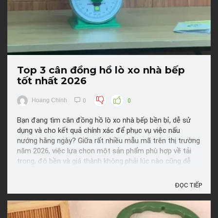
Top 3 cân đồng hồ lò xo nhà bếp
tốt nhất 2026
Hoang Chinh
0
0
Bạn đang tìm cân đồng hồ lò xo nhà bếp bền bỉ, dễ sử
dụng và cho kết quả chính xác để phục vụ việc nấu
nướng hằng ngày? Giữa rất nhiều mẫu mã trên thị trường
năm 2026, việc lựa chọn một sản phẩm phù hợp về tải
trọng, độ bền và giá thành không phải lúc nào cũng dễ
dàng. Trong bài viết này, Reviewed sẽ gợi ý Top 3 cân ...
ĐỌC TIẾP