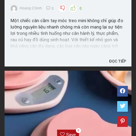
Hoang Chinh
0
0
Một chiếc cân cầm tay móc treo mini không chỉ giúp đo
lường nguyên liệu nhanh chóng mà còn mang lại sự tiện
lợi trong nhiều tình huống như cân hành lý, thực phẩm,
rau củ hay đồ dùng sinh hoạt. Với thiết kế nhỏ gọn và
khả năng cân đa dạng, các loại cân này ngày càng trở
thành trợ thủ đắc lực cho cả người nội trợ lẫn ...
ĐỌC TIẾP
0
Save