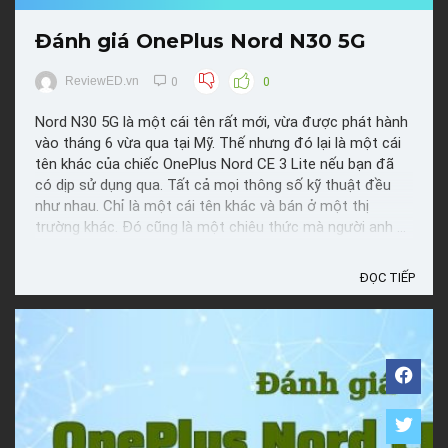
Đánh giá OnePlus Nord N30 5G
ReviewED.vn
0
0
Nord N30 5G là một cái tên rất mới, vừa được phát hành
vào tháng 6 vừa qua tại Mỹ. Thế nhưng đó lại là một cái
tên khác của chiếc OnePlus Nord CE 3 Lite nếu bạn đã
có dịp sử dụng qua. Tất cả mọi thông số kỹ thuật đều
như nhau. Chỉ là một cái tên khác và bán ở một thị
trường khác. Đó cũng là một chiêu thức mà người anh ...
ĐỌC TIẾP