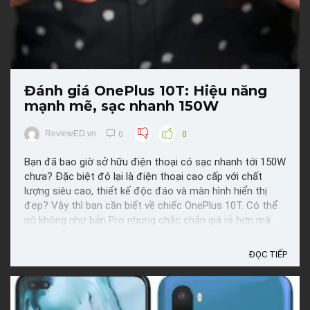
Đánh giá OnePlus 10T: Hiệu năng
mạnh mẽ, sạc nhanh 150W
ReviewED.vn
0
0
Bạn đã bao giờ sở hữu điện thoại có sạc nhanh tới 150W
chưa? Đặc biệt đó lại là điện thoại cao cấp với chất
lượng siêu cao, thiết kế độc đáo và màn hình hiển thị
đẹp? Vậy thì bạn cần biết về chiếc OnePlus 10T. Có thể
nó không như bản Pro nhưng chắc chắn giá rẻ hơn mà
chất lượng vẫn rất tuyệt vời. Có thể nói đây là bản ...
ĐỌC TIẾP