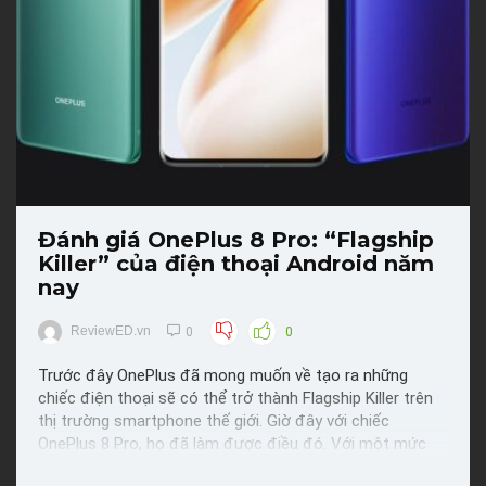
Đánh giá OnePlus 8 Pro: “Flagship
Killer” của điện thoại Android năm
nay
ReviewED.vn
0
0
Trước đây OnePlus đã mong muốn về tạo ra những
chiếc điện thoại sẽ có thể trở thành Flagship Killer trên
thị trường smartphone thế giới. Giờ đây với chiếc
OnePlus 8 Pro, họ đã làm được điều đó. Với một mức
giá khá ổn, bạn sẽ có được màn hình 120Hz, thời lượng