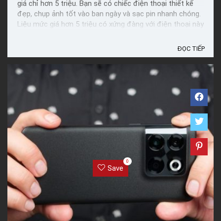
giá chỉ hơn 5 triệu. Bạn sẽ có chiếc điện thoại thiết kế
đẹp, chụp ảnh tốt vào ban ngày và sạc pin nhanh chóng.
Liệu mức giá hơn 5 triệu có xứng đàng với điện thoại này
không? Cùng Reviewed đánh giá chi tiết về ...
ĐỌC TIẾP
0
Save