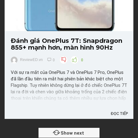
Đánh giá OnePlus 7T: Snapdragon
855+ mạnh hơn, màn hình 90Hz
ReviewED.vn
0
0
Với sự ra mắt của OnePlus 7 và OnePlus 7 Pro, OnePlus
đã lần đầu tiên ra mắt hai phiên bản khác biệt cho một
Flagship. Tuy nhiên không dừng lại ở đó chiếc OnePlus 7T
lại ra đời và chen vào giữa khoảng trống của 2 chiếc điện
thoại trên khiến chúng ta có thêm nhiều sự lựa chọn hấp
dẫn. Một chipset mạnh mẽ hơn cùng với ...
ĐỌC TIẾP
Show next