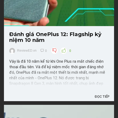
Đánh giá OnePlus 12: Flagship kỷ
niệm 10 năm
ReviewED.vn
0
0
Vậy là đã 10 năm kể từ khi One Plus ra mắt chiếc điện
thoại đầu tiên. Và để kỷ niệm mốc thời gian đáng nhớ
đó, OnePlus đã ra mắt một thiết bị mới nhất, mạnh mẽ
nhất của mình - OnePlus 12. Nó được trang bị
Snapdragon 8 Gen 3, màn hình tốt nhất, chụp ảnh đẹp
nhất và sạc nhanh nhất của thương hiệu. Vậy có nên tậu
ngay ...
ĐỌC TIẾP