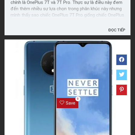
chính là OnePlus 7T và 7T Pro. Thực sự là điều này đem
đến thêm nhiều sự lựa chọn trong phân khúc này nhưng
mình thấy sao chiếc OnePlus 7T Pro giống chiếc OnePlus
7 Pro quá. Liệu có sự khác biệt cụ thể nào ở đây ...
ĐỌC TIẾP
0
Save