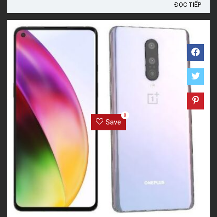
pin trâu với sạc siêu nhanh và cấu hình khủng. Còn khá ...
ĐỌC TIẾP
0
Save