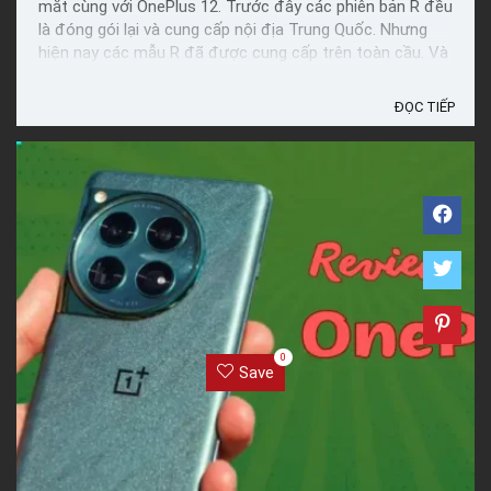
mắt cùng với OnePlus 12. Trước đây các phiên bản R đều
là đóng gói lại và cung cấp nội địa Trung Quốc. Nhưng
hiện nay các mẫu R đã được cung cấp trên toàn cầu. Và
chiếc OnePlus 12R này có những tính năng tuyệt ...
ĐỌC TIẾP
0
Save