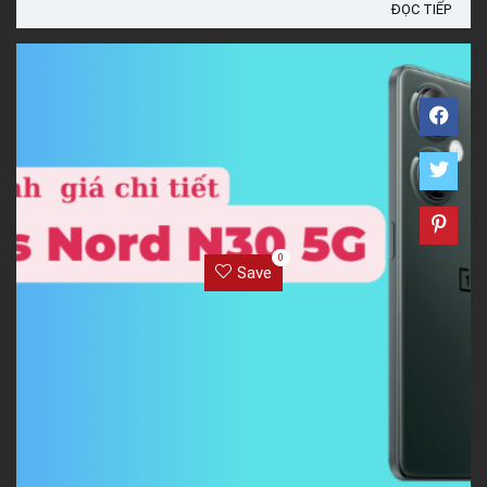
ĐỌC TIẾP
0
Save