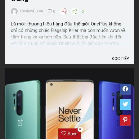
ReviewED.vn
0
0
Là một thương hiệu hàng đầu thế giới, OnePlus không
chỉ có những chiếc Flagship Killer mà còn muốn vươn về
tầm trung và xa hơn nữa. Sau thất bại đầu tiên khi đến
với tầm trung với chiếc OnePlus X thì giờ đây thương
hiệu này đánh dấu sự trở lại phân khúc tầm trung bằng
sản phẩm tuyệt vời OnePlus Nord. Là một điện thoại ...
ĐỌC TIẾP
0
Save