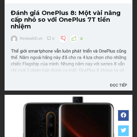
Đánh giá OnePlus 8: Một vài nâng
cấp nhỏ so với OnePlus 7T tiền
nhiệm
ReviewED.vn
0
0
Thế giới smartphone vẫn luôn phát triển và OnePlus cũng
thế. Năm ngoái hãng này đã cho ra 4 lựa chọn cho những
chiếc Flagship của mình. Nhưng năm nay với series 8 vẫn
chỉ mới 2 phiên bản được ra mắt. OnePlus 8 chúng ta sẽ
có những gì thay đổi so với chiếc OnePlus 7T tiền
nhiệm? Đầu tiên là tích hợp 5G, chipset được ...
ĐỌC TIẾP