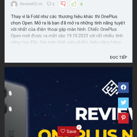
ReviewED.vn
0
0
Thay vì là Fold như các thương hiệu khác thì OnePlus
chọn Open. Mở ra là bạn đã mở ra những tính năng tuyệt
vời nhất của điện thoại gập màn hình. Chiếc OnePlus
Open mới được ra mắt vào 19.10.2023 với rất nhiều tính
năng top đầu. Hai màn hình siêu phẩm, hiệu năng hàng
đầu, chụp ảnh nổi bật và còn có sạc nhanh 67W nữa. ...
ĐỌC TIẾP
0
Save